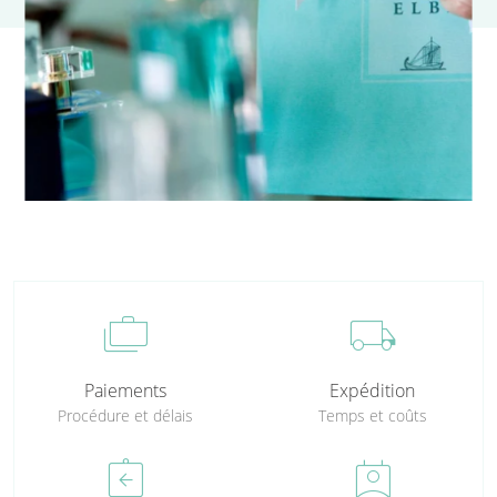
cases
local_shipping
Paiements
Expédition
Procédure et délais
Temps et coûts
assignment_return
perm_contact_calendar