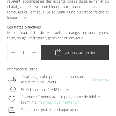
révèlent, accompagnés des accents boisés du genévrier et du
châtaignier, et se combinent aux nuances chaudes et
terreuses du lentisque. Le souvenir d'une nuit d'été fraîche et
insouciante.
Les notes olfactives
Musc d’eau, ciste de Montpellier, orange, romarin, cyprès,
thym, sauge, châtaignier, genévrier et lentisque.
remove
add
local_mall
ajoutez au panier
Informations utiles
local_shipping
Livraison gratuite pour les membres de
Découvrez
Acqua dell’Elba Lovers.
acute
Expédition sous 24/48 heures
favorite
Obtenez 47 points avec le programme de fidélité
zoom info
Inscrivez-vous maintenant
redeem
Échantillons gratuits à chaque achat