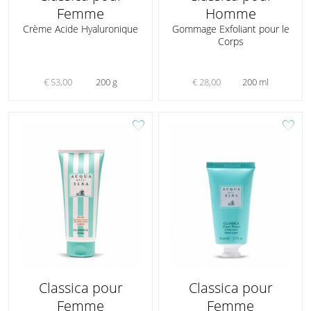
Femme
Homme
Crème Acide Hyaluronique
Gommage Exfoliant pour le
Corps
€ 53,00
200 g
€ 28,00
200 ml
favorite
favorite
Classica pour
Classica pour
Femme
Femme