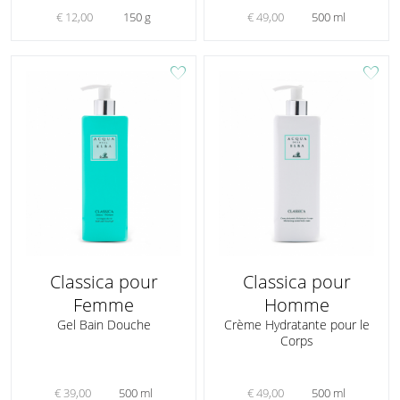
€ 12,00
150 g
€ 49,00
500 ml
favorite
favorite
Classica pour
Classica pour
Femme
Homme
Gel Bain Douche
Crème Hydratante pour le
Corps
€ 39,00
500 ml
€ 49,00
500 ml