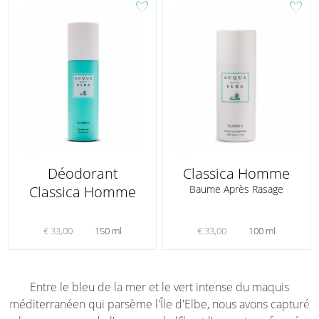
favorite
favorite
Déodorant
Classica Homme
Classica Homme
Baume Après Rasage
€ 33,00
150 ml
€ 33,00
100 ml
Entre le bleu de la mer et le vert intense du maquis
méditerranéen qui parsème l'Île d'Elbe, nous avons capturé