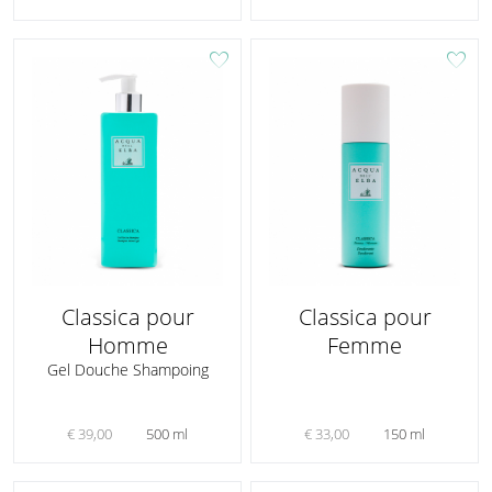
favorite
favorite
Classica pour
Classica pour
Homme
Femme
Gel Douche Shampoing
€ 39,00
500 ml
€ 33,00
150 ml