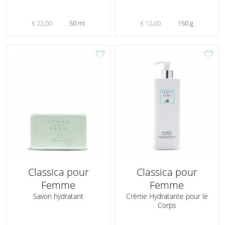
€ 22,00
50 ml
€ 12,00
150 g
favorite
favorite
Classica pour
Classica pour
Femme
Femme
Savon hydratant
Crème Hydratante pour le
Corps