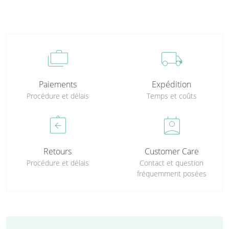
cases
local_shipping
Paiements
Expédition
Procédure et délais
Temps et coûts
assignment_return
perm_contact_calendar
Retours
Customer Care
Procédure et délais
Contact et question
fréquemment posées