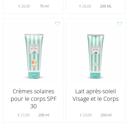
€ 28,00
75 ml
€ 28,00
200 ML
favorite
favorite
Crèmes solaires
Lait après-soleil
pour le corps SPF
Visage et le Corps
30
€ 27,00
200 ml
€ 29,00
250 ml