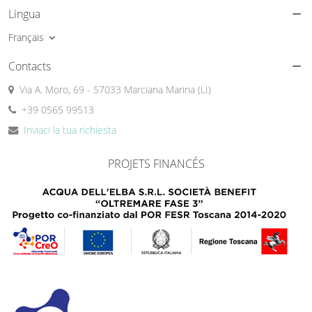
Lingua
Français
Contacts
Via A. Moro, 69 - 57033 Marciana Marina (LI)
+39 0565 99513
Inviaci la tua richiesta
PROJETS FINANCÉS