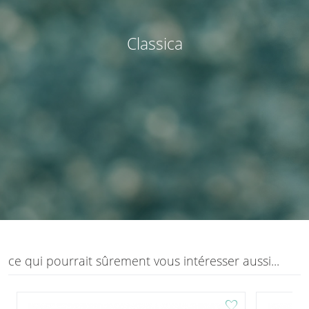
Classica
ce qui pourrait sûrement vous intéresser aussi...
favorite