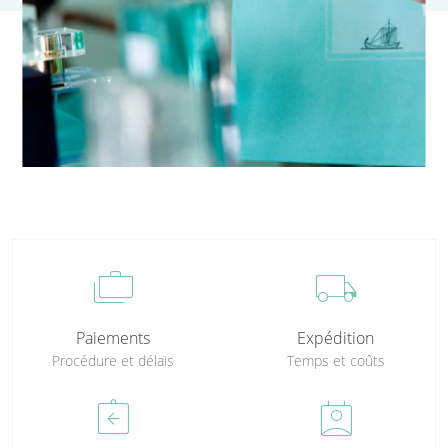
cases
local_shipping
Paiements
Expédition
Procédure et délais
Temps et coûts
assignment_return
perm_contact_calendar