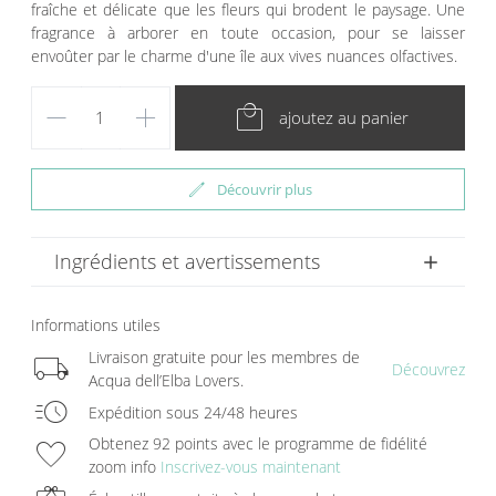
fraîche et délicate que les fleurs qui brodent le paysage. Une
fragrance à arborer en toute occasion, pour se laisser
envoûter par le charme d'une île aux vives nuances olfactives.
remove
add
local_mall
ajoutez au panier
edit
Découvrir plus
Ingrédients et avertissements
Informations utiles
local_shipping
Livraison gratuite pour les membres de
Découvrez
Acqua dell’Elba Lovers.
acute
Expédition sous 24/48 heures
favorite
Obtenez 92 points avec le programme de fidélité
zoom info
Inscrivez-vous maintenant