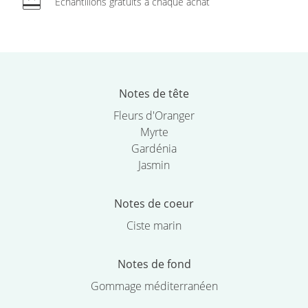
redeem
Échantillons gratuits à chaque achat
Notes de tête
Fleurs d'Oranger
Myrte
Gardénia
Jasmin
Notes de coeur
Ciste marin
Notes de fond
Gommage méditerranéen