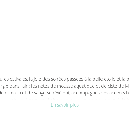
es estivales, la joie des soirées passées à la belle étoile et la
nergie dans l'air : les notes de mousse aquatique et de ciste de 
de romarin et de sauge se révèlent, accompagnés des accents boi
haudes et terreuses du lentisque. Le souvenir d'une nuit d'été
En savoir plus
Les notes olfactives
 Montpellier, orange, romarin, cyprès, thym, sauge, châtaignier, g