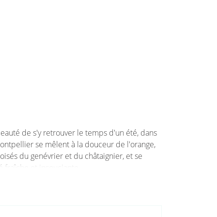
 beauté de s'y retrouver le temps d'un été, dans
Montpellier se mêlent à la douceur de l'orange,
sés du genévrier et du châtaignier, et se
 fraîche et insouciante.
enévrier et lentisque.