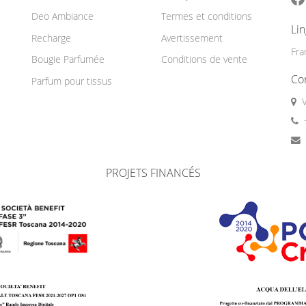
Deo Ambiance
Termes et conditions
Li
Recharge
Avertissement
Fra
Bougie Parfumée
Conditions de vente
Co
Parfum pour tissus
PROJETS FINANCÉS