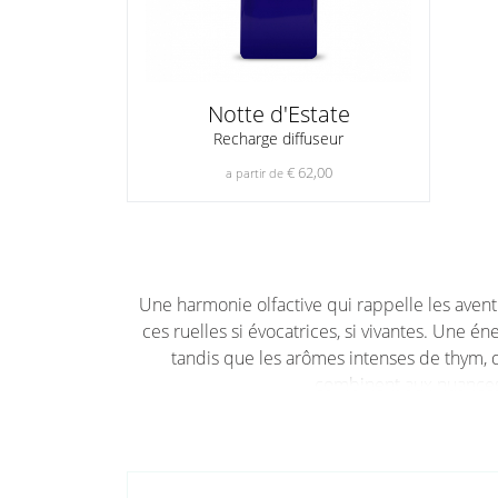
Notte d'Estate
Recharge diffuseur
€ 62,00
a partir de
Une harmonie olfactive qui rappelle les aventur
ces ruelles si évocatrices, si vivantes. Une é
tandis que les arômes intenses de thym, 
combinent aux nuances c
M
usc d’eau, ciste de