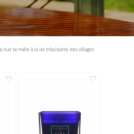
 nuit se mêle à la vie trépidante des villages
favorite
favorite