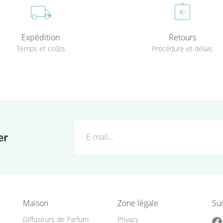
local_shipping
assignment_return
Expédition
Retours
Temps et coûts
Procédure et délais
er
Maison
Zone légale
Sui
Diffuseurs de Parfum
Privacy