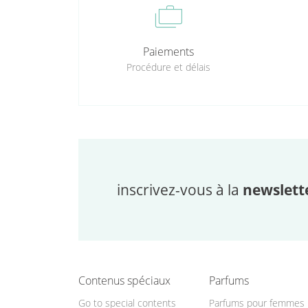
cases
Paiements
Procédure et délais
inscrivez-vous à la
newslett
Contenus spéciaux
Parfums
Go to special contents
Parfums pour femmes