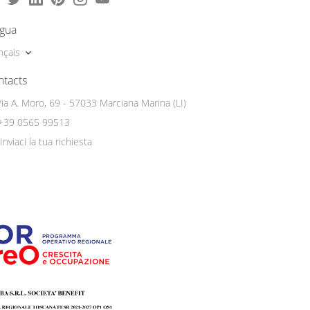
ngua
nçais
ntacts
Via A. Moro, 69 - 57033 Marciana Marina (LI)
+39 0565 99513
Inviaci la tua richiesta