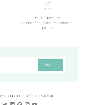
perm_contact_calendar
Customer Care
Contact et question fréquemment
posées
S’abonner
vez-nous sur les réseaux sociaux