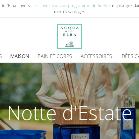
dell’Elba Lovers :
Inscrivez-vous au programme de fidélité
et plongez da
mer d’avantages
S
MAISON
BAIN ET CORPS
ACCESSOIRES
IDÉES 
Notte d'Estate