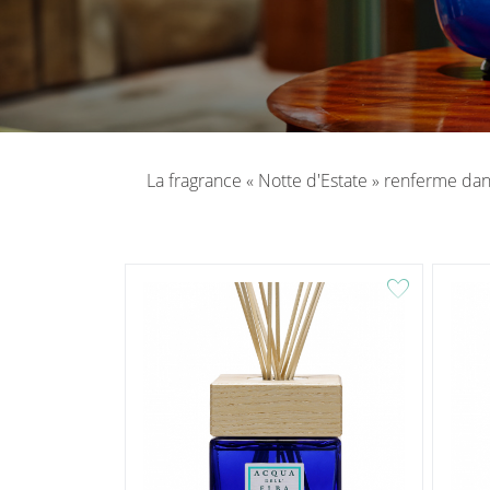
La fragrance « Notte d'Estate » renferme dans
favorite