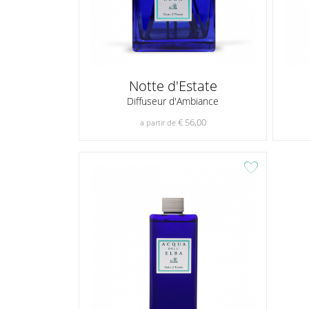
Notte d'Estate
Diffuseur d'Ambiance
€ 56,00
a partir de
favorite