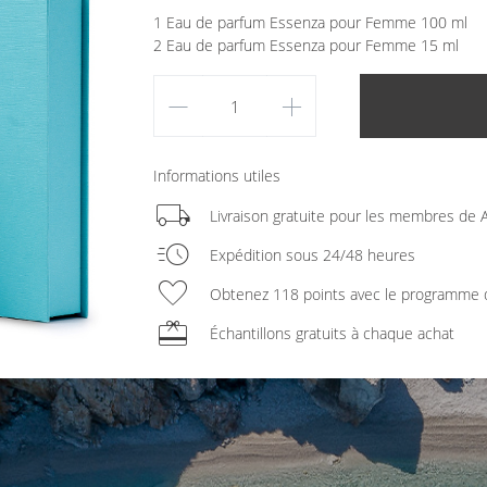
1 Eau de parfum Essenza pour Femme 100 ml
2 Eau de parfum Essenza pour Femme 15 ml
remove
add
Informations utiles
local_shipping
Livraison gratuite pour les membres de A
acute
Expédition sous 24/48 heures
favorite
Obtenez 118 points avec le programme d
redeem
Échantillons gratuits à chaque achat