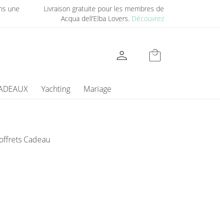
ns une
Livraison gratuite pour les membres de
Acqua dell’Elba Lovers.
Découvrez
person
local_mall
CADEAUX
Yachting
Mariage
offrets Cadeau