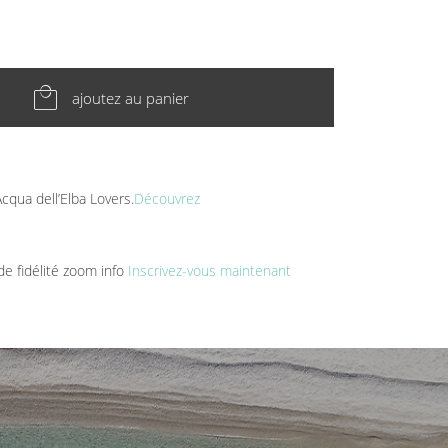
local_mall
ajoutez au panier
cqua dell’Elba Lovers.
Découvrez
e fidélité zoom info
Inscrivez-vous maintenant