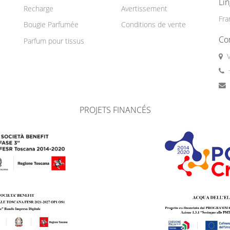
Li
Recharge
Avertissement
Fra
Bougie Parfumée
Conditions de vente
Co
Parfum pour tissus
PROJETS FINANCÉS