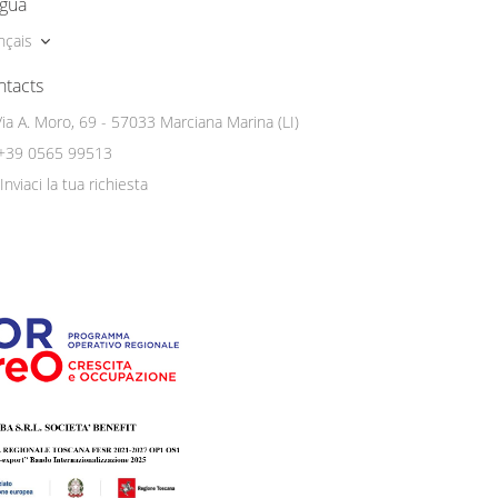
ngua
nçais
ntacts
Via A. Moro, 69 - 57033 Marciana Marina (LI)
+39 0565 99513
Inviaci la tua richiesta