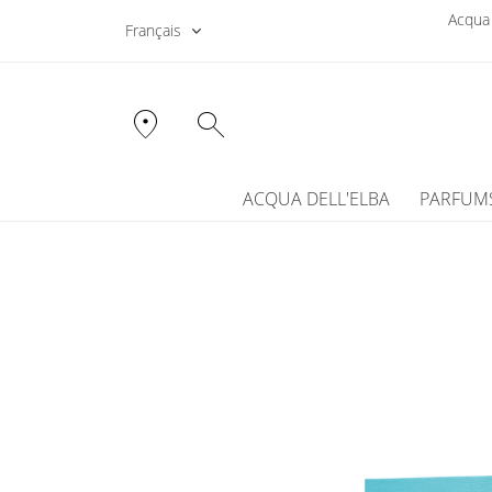
Acqua 
Français
location_on
search
ACQUA DELL'ELBA
PARFUM