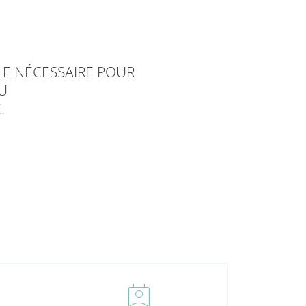
E NÉCESSAIRE POUR
U
.
perm_contact_calendar