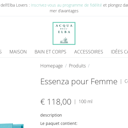
dell’Elba Lovers :
Inscrivez-vous au programme de fidélité
et plongez da
mer d’avantages
S
MAISON
BAIN ET CORPS
ACCESSOIRES
IDÉES 
Homepage
Produits
Essenza pour Femme
|
C
€ 118,00
|
100 ml
description
Le paquet contient: