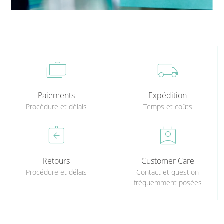
cases
local_shipping
Paiements
Expédition
Procédure et délais
Temps et coûts
assignment_return
perm_contact_calendar
Retours
Customer Care
Procédure et délais
Contact et question
fréquemment posées