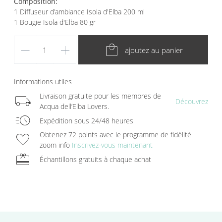
Composition:
1 Diffuseur d’ambiance Isola d'Elba 200 ml
1 Bougie Isola d'Elba 80 gr
remove
add
local_mall
ajoutez au panier
Informations utiles
local_shipping
Livraison gratuite pour les membres de
Découvrez
Acqua dell’Elba Lovers.
acute
Expédition sous 24/48 heures
favorite
Obtenez 72 points avec le programme de fidélité
zoom info
Inscrivez-vous maintenant
redeem
Échantillons gratuits à chaque achat