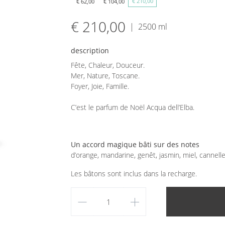
€ 210,00
€ 62,00
€ 104,00
€ 210,00
|
2500 ml
description
Fête, Chaleur, Douceur.
Mer, Nature, Toscane.
Foyer, Joie, Famille.
C’est le parfum de Noël Acqua dell’Elba.
Un accord magique bâti sur des notes
d’orange, mandarine, genêt, jasmin, miel, cannell
Les bâtons sont inclus dans la recharge.
remove
add