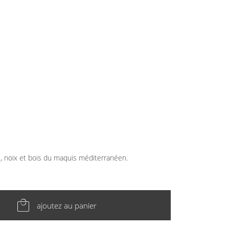
e, noix et bois du maquis méditerranéen.
local_mall
ajoutez au panier