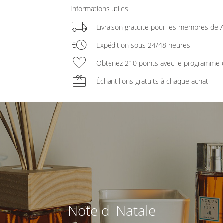
Informations utiles
local_shipping
Livraison gratuite pour les membres de A
acute
Expédition sous 24/48 heures
favorite
Obtenez 210 points avec le programme d
redeem
Échantillons gratuits à chaque achat
Note di Natale