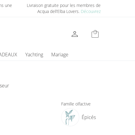
ns une
Livraison gratuite pour les membres de
Acqua dell’Elba Lovers.
Découvrez
person
local_mall
CADEAUX
Yachting
Mariage
seur
Famille olfactive
Épicés