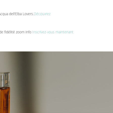
cqua dell’Elba Lovers.
Découvrez
e fidélité zoom info
Inscrivez-vous maintenant