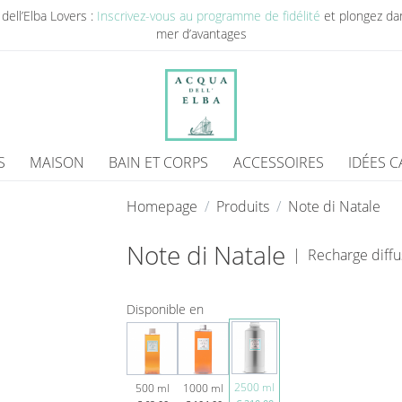
dell’Elba Lovers :
Inscrivez-vous au programme de fidélité
et plongez da
mer d’avantages
S
MAISON
BAIN ET CORPS
ACCESSOIRES
IDÉES 
Homepage
Produits
Note di Natale
Note di Natale
|
Recharge diffu
Disponible en
2500 ml
500 ml
1000 ml