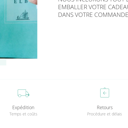
EMBALLER VOTRE CADEA
DANS VOTRE COMMANDE
local_shipping
assignment_return
Expédition
Retours
Temps et coûts
Procédure et délais