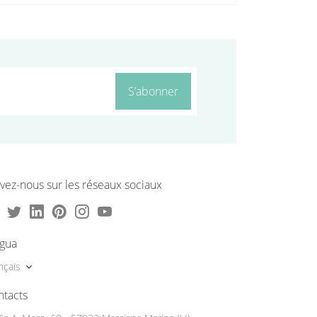
S’abonner
vez-nous sur les réseaux sociaux
ngua
nçais
ntacts