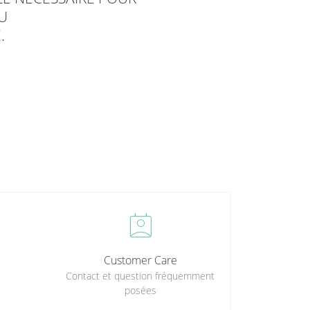
U
.
perm_contact_calendar
Customer Care
Contact et question fréquemment
posées