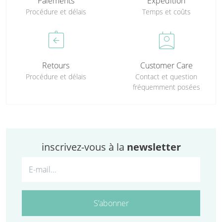
Paiements
Expédition
Procédure et délais
Temps et coûts
assignment_return
perm_contact_calendar
Retours
Customer Care
Procédure et délais
Contact et question
fréquemment posées
inscrivez-vous à la
newsletter
S’abonner