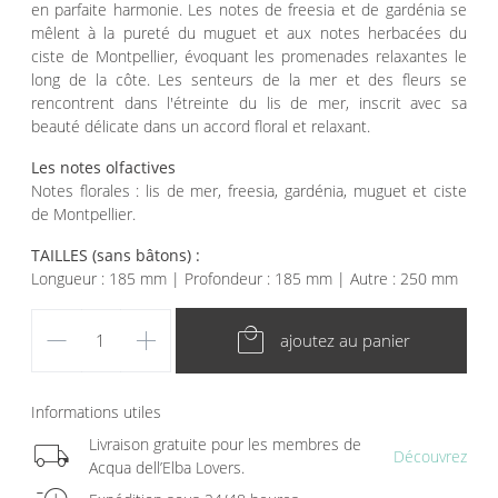
en parfaite harmonie. Les notes de freesia et de gardénia se
mêlent à la pureté du muguet et aux notes herbacées du
ciste de Montpellier, évoquant les promenades relaxantes le
long de la côte. Les senteurs de la mer et des fleurs se
rencontrent dans l'étreinte du lis de mer, inscrit avec sa
beauté délicate dans un accord floral et relaxant.
Les notes olfactives
Notes florales : lis de mer, freesia, gardénia, muguet et ciste
de Montpellier.
TAILLES (sans bâtons) :
Longueur : 185 mm | Profondeur : 185 mm | Autre : 250 mm
remove
add
local_mall
ajoutez au panier
Informations utiles
local_shipping
Livraison gratuite pour les membres de
Découvrez
Acqua dell’Elba Lovers.