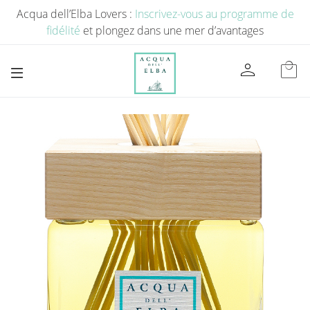
Acqua dell’Elba Lovers :
Inscrivez-vous au programme de
fidélité
et plongez dans une mer d’avantages
person
local_mall