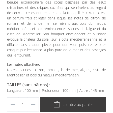
beauté extraordinaire des côtes baignées par des eaux
cristallines et des criques cachées qui se révèlent au regard
de ceux et celles qui recherchent la tranquillité. « Mare » est
un parfum frais et léger dans lequel les notes de citron, de
romarin et de lis de mer se mêlent aux bois du maquis
méditerranéen et aux réminiscences salines de l'algue et du
ciste de Montpellier. Son bouquet enveloppant et puissant
évoque la chaleur du soleil sur la côte méditerranéenne et la
diffuse dans chaque pièce, pour que vous puissiez respirer
chaque jour l'essence la plus pure de la mer et des paysages
qui l'entourent.
Les notes olfactives
Notes marines : citron, romarin, lis de mer, algues, ciste de
Montpellier et bois du maquis méditerranéen.
TAILLES
(sans bâtons)
:
Longueur : 100 mm | Profondeur : 100 mm | Autre : 145 mm
remove
add
local_mall
ajoutez au panier