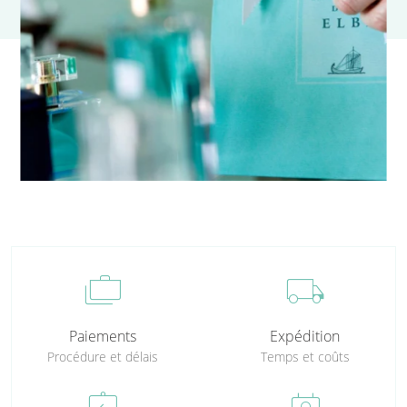
cases
local_shipping
Paiements
Expédition
Procédure et délais
Temps et coûts