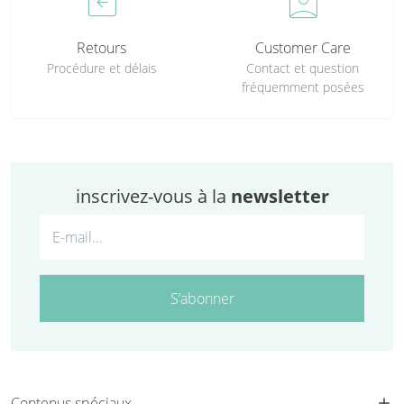
assignment_return
perm_contact_calendar
Retours
Customer Care
Procédure et délais
Contact et question
fréquemment posées
inscrivez-vous à la
newsletter
S’abonner
Contenus spéciaux