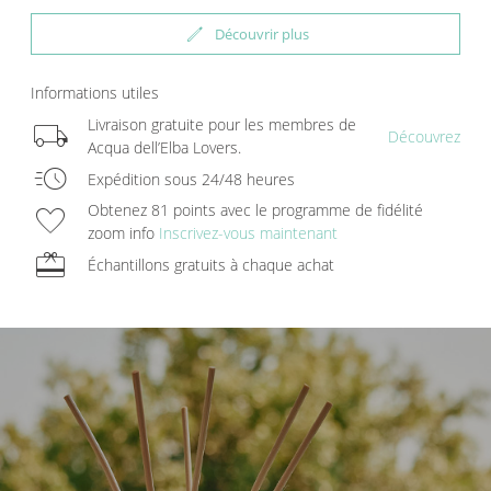
edit
Découvrir plus
Informations utiles
local_shipping
Livraison gratuite pour les membres de
Découvrez
Acqua dell’Elba Lovers.
acute
Expédition sous 24/48 heures
favorite
Obtenez 81 points avec le programme de fidélité
zoom info
Inscrivez-vous maintenant
redeem
Échantillons gratuits à chaque achat