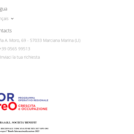
ngua
nçais
ntacts
Via A. Moro, 69 - 57033 Marciana Marina (LI)
+39 0565 99513
Inviaci la tua richiesta