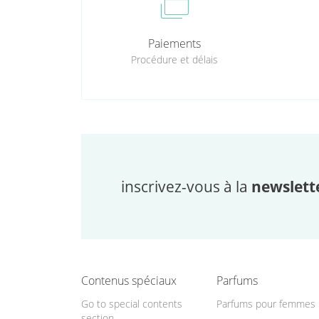
cases
Paiements
Procédure et délais
inscrivez-vous à la
newslett
Contenus spéciaux
Parfums
Go to special contents
Parfums pour femmes
section