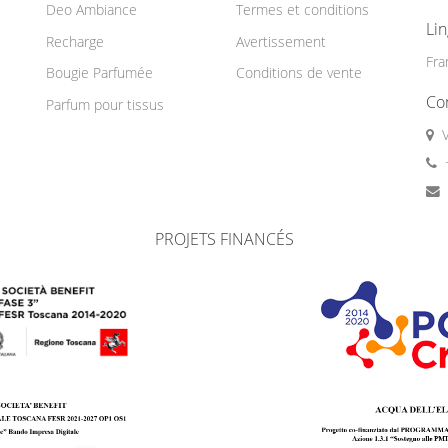
Deo Ambiance
Termes et conditions
Li
Recharge
Avertissement
Fra
Bougie Parfumée
Conditions de vente
Co
Parfum pour tissus
PROJETS FINANCÉS