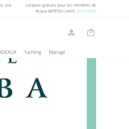
ns une
Livraison gratuite pour les membres de
Acqua dell’Elba Lovers.
Découvrez
person
local_mall
CADEAUX
Yachting
Mariage