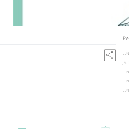
Re
share
LUN
JEU 
LUN
LUN
LUN