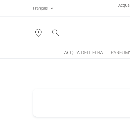
Acqua 
Français
location_on
search
ACQUA DELL'ELBA
PARFUM