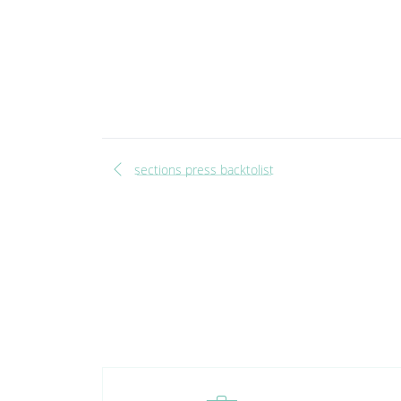
chevron_left
sections press backtolist