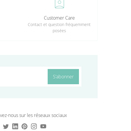
perm_contact_calendar
Customer Care
Contact et question fréquemment
posées
S’abonner
vez-nous sur les réseaux sociaux