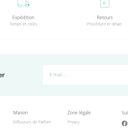
local_shipping
assignment_return
Expédition
Retours
Temps et coûts
Procédure et délais
er
Maison
Zone légale
Sui
Diffuseurs de Parfum
Privacy