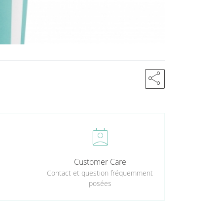
share
perm_contact_calendar
Customer Care
Contact et question fréquemment
posées