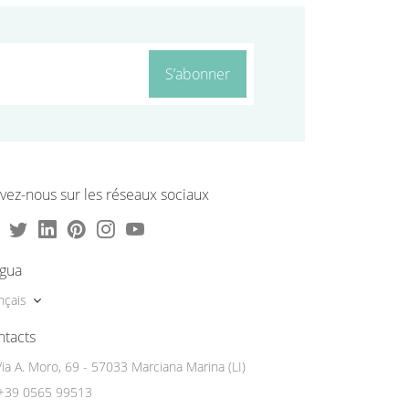
S’abonner
vez-nous sur les réseaux sociaux
ngua
nçais
ntacts
Via A. Moro, 69 - 57033 Marciana Marina (LI)
+39 0565 99513