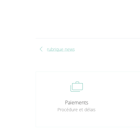
chevron_left
rubrique news
cases
Paiements
Procédure et délais