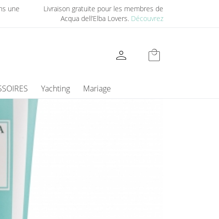
ns une
Livraison gratuite pour les membres de
Acqua dell’Elba Lovers.
Découvrez
person
local_mall
SSOIRES
Yachting
Mariage