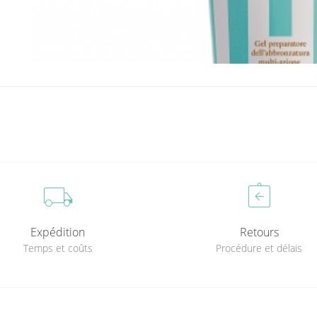
local_shipping
assignment_return
Expédition
Retours
Temps et coûts
Procédure et délais