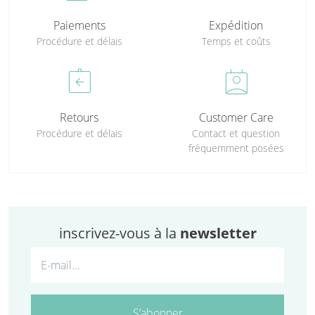
Paiements
Expédition
Procédure et délais
Temps et coûts
assignment_return
perm_contact_calendar
Retours
Customer Care
Procédure et délais
Contact et question
fréquemment posées
inscrivez-vous à la
newsletter
S’abonner