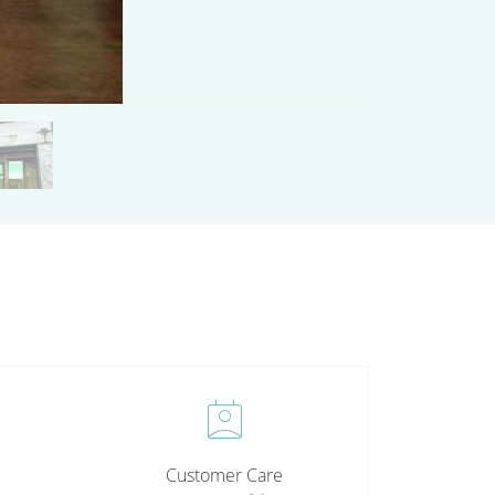
perm_contact_calendar
Customer Care