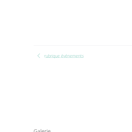
chevron_left
rubrique événements
Galerie