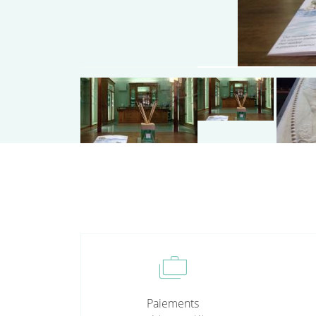
cases
Paiements