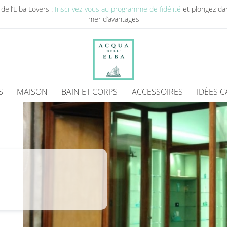
dell’Elba Lovers :
Inscrivez-vous au programme de fidélité
et plongez da
mer d’avantages
S
MAISON
BAIN ET CORPS
ACCESSOIRES
IDÉES 