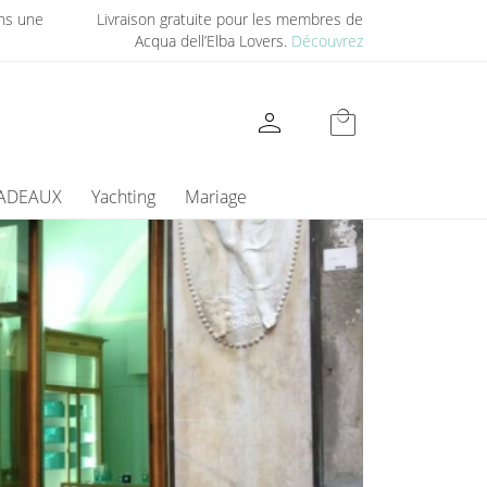
ns une
Livraison gratuite pour les membres de
Acqua dell’Elba Lovers.
Découvrez
person
local_mall
CADEAUX
Yachting
Mariage