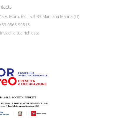
ntacts
Via A. Moro, 69 - 57033 Marciana Marina (LI)
+39 0565 99513
Inviaci la tua richiesta