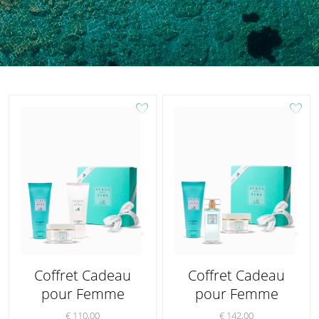
favorite
favorite
Coffret Cadeau
Coffret Cadeau
pour Femme
pour Femme
€ 110,00
€ 142,00