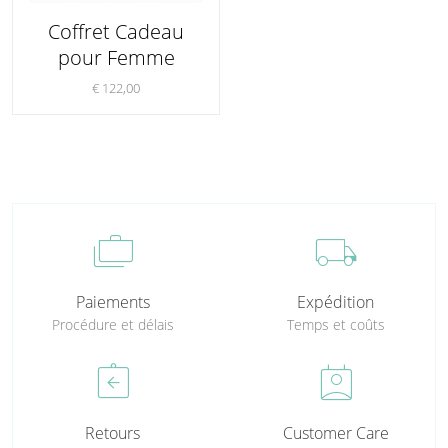
Coffret Cadeau
pour Femme
€ 122,00
cases
local_shipping
Paiements
Expédition
Procédure et délais
Temps et coûts
assignment_return
perm_contact_calendar
Retours
Customer Care