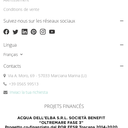
Conditions de vente
Suivez-nous sur les réseaux sociaux
Lingua
Français
Contacts
Via A. Moro, 69 - 57033 Marciana Marina (LI)
+39 0565 99513
Inviaci la tua richiesta
PROJETS FINANCÉS