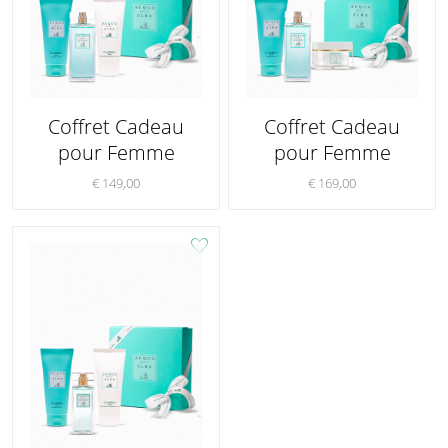
Coffret Cadeau
Coffret Cadeau
pour Femme
pour Femme
€ 149,00
€ 169,00
favorite