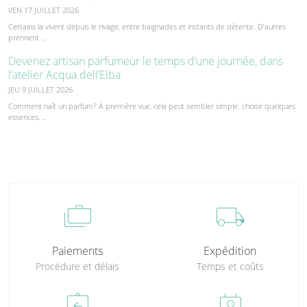
VEN 17 JUILLET 2026
Certains la vivent depuis le rivage, entre baignades et instants de détente. D’autres
prennent …
Devenez artisan parfumeur le temps d’une journée, dans
l’atelier Acqua dell’Elba
JEU 9 JUILLET 2026
Comment naît un parfum? À première vue, cela peut sembler simple: choisir quelques
essences, …
cases
local_shipping
Paiements
Expédition
Procédure et délais
Temps et coûts
assignment_return
perm_contact_calendar