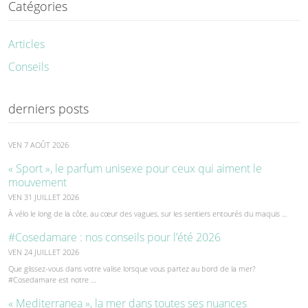
Catégories
Articles
Conseils
derniers posts
VEN 7 AOÛT 2026
« Sport », le parfum unisexe pour ceux qui aiment le
mouvement
VEN 31 JUILLET 2026
À vélo le long de la côte, au cœur des vagues, sur les sentiers entourés du maquis …
#Cosedamare : nos conseils pour l’été 2026
VEN 24 JUILLET 2026
Que glissez-vous dans votre valise lorsque vous partez au bord de la mer?
#Cosedamare est notre …
« Mediterranea », la mer dans toutes ses nuances