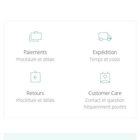
cases
local_shipping
Paiements
Expédition
Procédure et délais
Temps et coûts
assignment_return
perm_contact_calendar
Retours
Customer Care
Procédure et délais
Contact et question
fréquemment posées