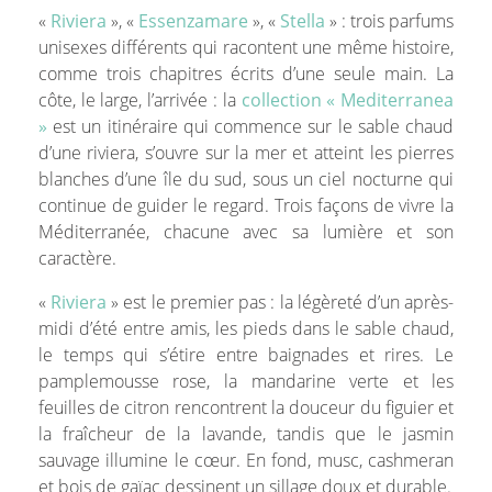
«
Riviera
», «
Essenzamare
», «
Stella
» : trois parfums
unisexes différents qui racontent une même histoire,
comme trois chapitres écrits d’une seule main. La
côte, le large, l’arrivée : la
collection « Mediterranea
»
est un itinéraire qui commence sur le sable chaud
d’une riviera, s’ouvre sur la mer et atteint les pierres
blanches d’une île du sud, sous un ciel nocturne qui
continue de guider le regard. Trois façons de vivre la
Méditerranée, chacune avec sa lumière et son
caractère.
«
Riviera
» est le premier pas : la légèreté d’un après-
midi d’été entre amis, les pieds dans le sable chaud,
le temps qui s’étire entre baignades et rires. Le
pamplemousse rose, la mandarine verte et les
feuilles de citron rencontrent la douceur du figuier et
la fraîcheur de la lavande, tandis que le jasmin
sauvage illumine le cœur. En fond, musc, cashmeran
et bois de gaïac dessinent un sillage doux et durable.