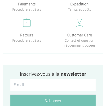
Paiements
Expédition
Procédure et délais
Temps et coûts
assignment_return
perm_contact_calendar
Retours
Customer Care
Procédure et délais
Contact et question
fréquemment posées
inscrivez-vous à la
newsletter
S’abonner