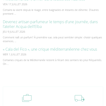
VEN 17 JUILLET 2026
Certains la vivent depuis le rivage, entre baignades et instants de détente. D’autres
prennent …
Devenez artisan parfumeur le temps d’une journée, dans
l’atelier Acqua dell’Elba
JEU 9 JUILLET 2026
Comment naît un parfum? À première vue, cela peut sembler simple: choisir quelques
essences, …
« Cala del Fico », une crique méditerranéenne chez vous
MER 1 JUILLET 2026
Certaines criques de la Méditerranée restent à l'écart des sentiers les plus fréquentés.
On …
cases
local_shipping