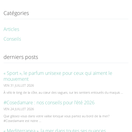
Catégories
Articles
Conseils
derniers posts
« Sport », le parfum unisexe pour ceux qui aiment le
mouvement
VEN 31 JUILLET 2026
À vélo le long de la côte, au cœur des vagues, sur les sentiers entourés du maquis …
#Cosedamare : nos conseils pour l’été 2026
VEN 24 JUILLET 2026
Que glissez-vous dans votre valise lorsque vous partez au bord de la mer?
#Cosedamare est notre …
« Mediterranea », la mer dans toutes ses nuances