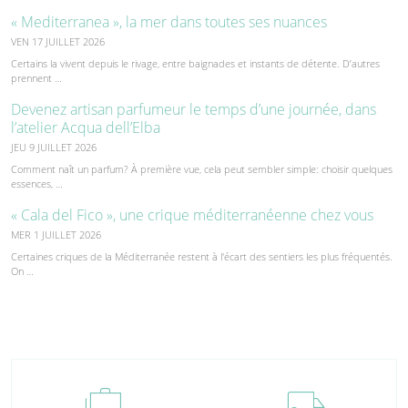
« Mediterranea », la mer dans toutes ses nuances
VEN 17 JUILLET 2026
Certains la vivent depuis le rivage, entre baignades et instants de détente. D’autres
prennent …
Devenez artisan parfumeur le temps d’une journée, dans
l’atelier Acqua dell’Elba
JEU 9 JUILLET 2026
Comment naît un parfum? À première vue, cela peut sembler simple: choisir quelques
essences, …
« Cala del Fico », une crique méditerranéenne chez vous
MER 1 JUILLET 2026
Certaines criques de la Méditerranée restent à l'écart des sentiers les plus fréquentés.
On …
cases
local_shipping