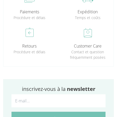
Paiements
Expédition
Procédure et délais
Temps et coûts
assignment_return
perm_contact_calendar
Retours
Customer Care
Procédure et délais
Contact et question
fréquemment posées
inscrivez-vous à la
newsletter