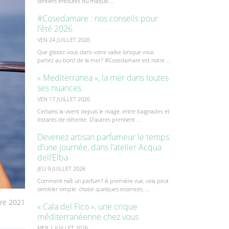
sentiers entourés du maquis …
#Cosedamare : nos conseils pour
l’été 2026
VEN 24 JUILLET 2026
Que glissez-vous dans votre valise lorsque vous
partez au bord de la mer? #Cosedamare est notre …
« Mediterranea », la mer dans toutes
ses nuances
VEN 17 JUILLET 2026
Certains la vivent depuis le rivage, entre baignades et
instants de détente. D’autres prennent …
Devenez artisan parfumeur le temps
d’une journée, dans l’atelier Acqua
dell’Elba
JEU 9 JUILLET 2026
Comment naît un parfum? À première vue, cela peut
sembler simple: choisir quelques essences, …
re 2021
« Cala del Fico », une crique
méditerranéenne chez vous
MER 1 JUILLET 2026