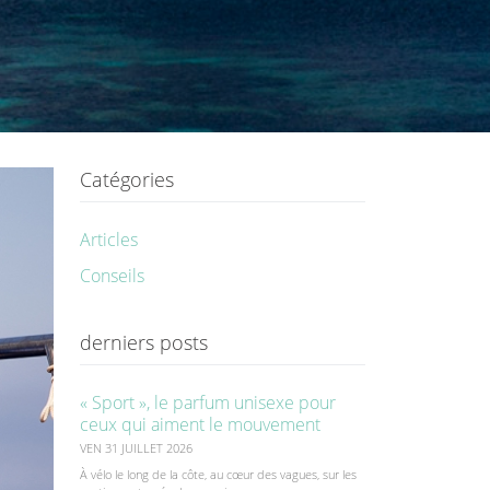
Catégories
Articles
Conseils
derniers posts
« Sport », le parfum unisexe pour
ceux qui aiment le mouvement
VEN 31 JUILLET 2026
À vélo le long de la côte, au cœur des vagues, sur les