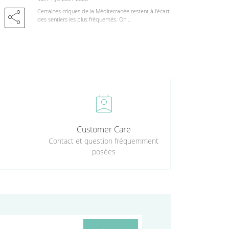
share
Certaines criques de la Méditerranée restent à l'écart
des sentiers les plus fréquentés. On …
perm_contact_calendar
Customer Care
Contact et question fréquemment
posées