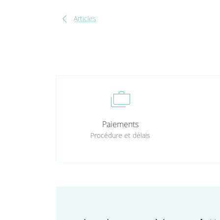
chevron_left
Articles
cases
Paiements
Procédure et délais