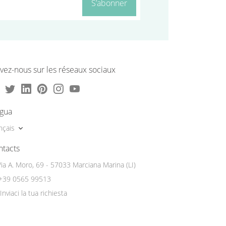
S’abonner
vez-nous sur les réseaux sociaux
ngua
nçais
ntacts
Via A. Moro, 69 - 57033 Marciana Marina (LI)
+39 0565 99513
Inviaci la tua richiesta