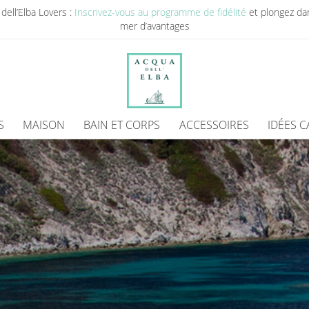
dell’Elba Lovers :
Inscrivez-vous au programme de fidélité
et plongez da
mer d’avantages
S
MAISON
BAIN ET CORPS
ACCESSOIRES
IDÉES 