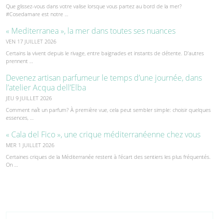
Que glissez-vous dans votre valise lorsque vous partez au bord de la mer?
#Cosedamare est notre …
« Mediterranea », la mer dans toutes ses nuances
VEN 17 JUILLET 2026
Certains la vivent depuis le rivage, entre baignades et instants de détente. D’autres
prennent …
Devenez artisan parfumeur le temps d’une journée, dans
l’atelier Acqua dell’Elba
JEU 9 JUILLET 2026
Comment naît un parfum? À première vue, cela peut sembler simple: choisir quelques
essences, …
« Cala del Fico », une crique méditerranéenne chez vous
MER 1 JUILLET 2026
Certaines criques de la Méditerranée restent à l'écart des sentiers les plus fréquentés.
On …