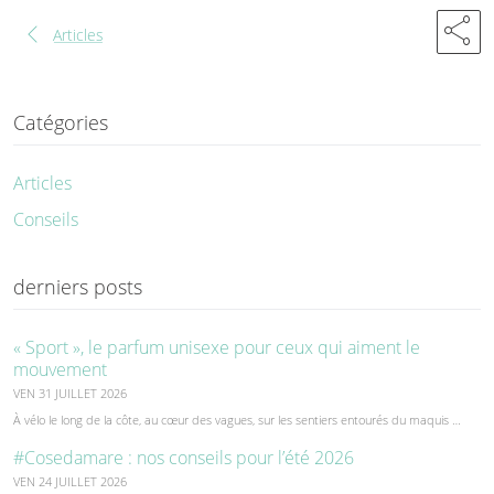
share
chevron_left
Articles
Catégories
Articles
Conseils
derniers posts
« Sport », le parfum unisexe pour ceux qui aiment le
mouvement
VEN 31 JUILLET 2026
À vélo le long de la côte, au cœur des vagues, sur les sentiers entourés du maquis …
#Cosedamare : nos conseils pour l’été 2026
VEN 24 JUILLET 2026