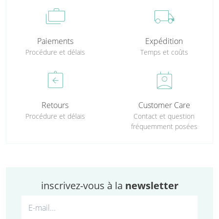
cases
local_shipping
Paiements
Expédition
Procédure et délais
Temps et coûts
assignment_return
perm_contact_calendar
Retours
Customer Care
Procédure et délais
Contact et question
fréquemment posées
inscrivez-vous à la
newsletter