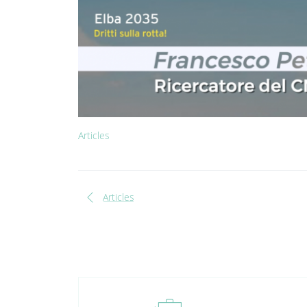
Articles
chevron_left
Articles