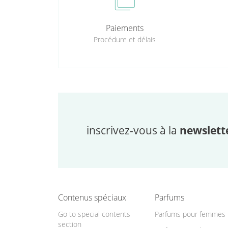
cases
Paiements
Procédure et délais
inscrivez-vous à la
newslett
Contenus spéciaux
Parfums
Go to special contents
Parfums pour femmes
section