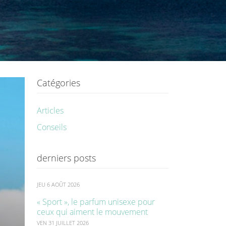
Catégories
Articles
Conseils
derniers posts
JEU 6 AOÛT 2026
« Sport », le parfum unisexe pour
ceux qui aiment le mouvement
VEN 31 JUILLET 2026