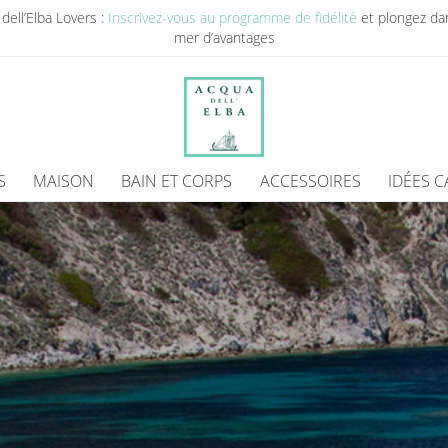
dell’Elba Lovers :
Inscrivez-vous au programme de fidélité
et plongez da
mer d’avantages
S
MAISON
BAIN ET CORPS
ACCESSOIRES
IDÉES 