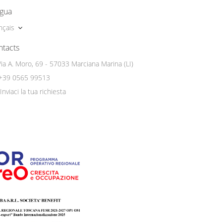
ngua
nçais
ntacts
Via A. Moro, 69 - 57033 Marciana Marina (LI)
+39 0565 99513
Inviaci la tua richiesta