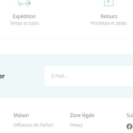
local_shipping
assignment_return
Expédition
Retours
Temps et coûts
Procédure et délais
er
Maison
Zone légale
Sui
Diffuseurs de Parfum
Privacy