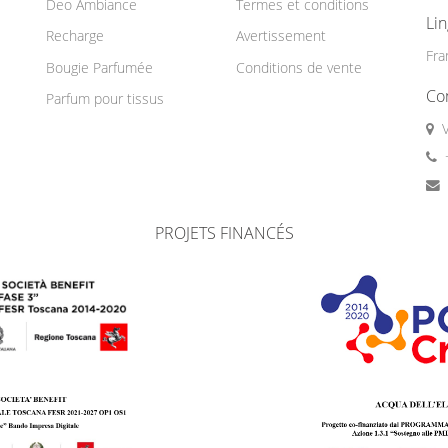
Deo Ambiance
Termes et conditions
Li
Recharge
Avertissement
Fra
Bougie Parfumée
Conditions de vente
Co
Parfum pour tissus
PROJETS FINANCÉS