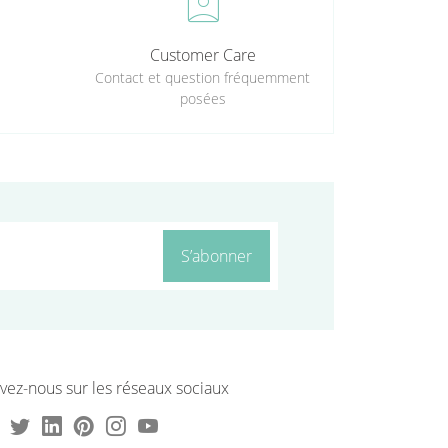
perm_contact_calendar
Customer Care
Contact et question fréquemment
posées
S’abonner
vez-nous sur les réseaux sociaux