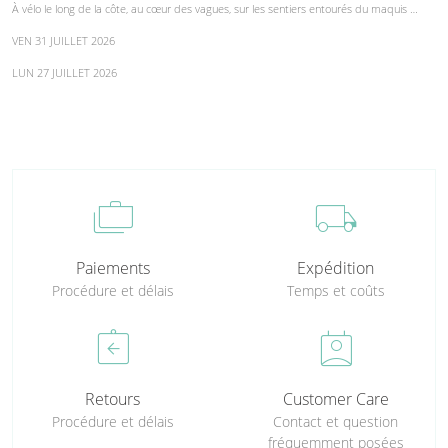
À vélo le long de la côte, au cœur des vagues, sur les sentiers entourés du maquis …
VEN 31 JUILLET 2026
LUN 27 JUILLET 2026
cases
local_shipping
Paiements
Expédition
Procédure et délais
Temps et coûts
assignment_return
perm_contact_calendar
Retours
Customer Care
Procédure et délais
Contact et question
fréquemment posées