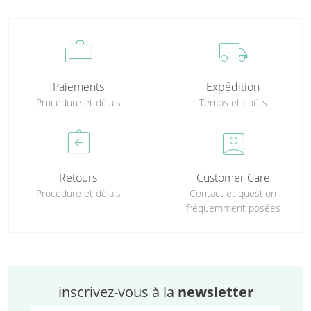
cases
local_shipping
Paiements
Expédition
Procédure et délais
Temps et coûts
assignment_return
perm_contact_calendar
Retours
Customer Care
Procédure et délais
Contact et question
fréquemment posées
inscrivez-vous à la
newsletter