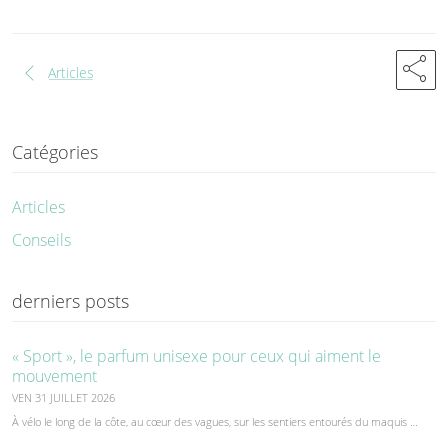
share
chevron_left
Articles
Catégories
Articles
Conseils
derniers posts
« Sport », le parfum unisexe pour ceux qui aiment le
mouvement
VEN 31 JUILLET 2026
À vélo le long de la côte, au cœur des vagues, sur les sentiers entourés du maquis …