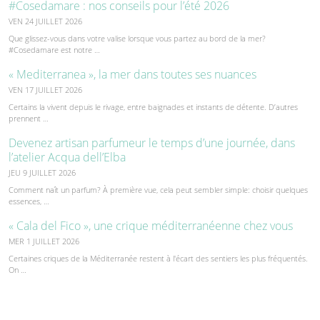
#Cosedamare : nos conseils pour l’été 2026
VEN 24 JUILLET 2026
Que glissez-vous dans votre valise lorsque vous partez au bord de la mer?
#Cosedamare est notre …
« Mediterranea », la mer dans toutes ses nuances
VEN 17 JUILLET 2026
Certains la vivent depuis le rivage, entre baignades et instants de détente. D’autres
prennent …
Devenez artisan parfumeur le temps d’une journée, dans
l’atelier Acqua dell’Elba
JEU 9 JUILLET 2026
Comment naît un parfum? À première vue, cela peut sembler simple: choisir quelques
essences, …
« Cala del Fico », une crique méditerranéenne chez vous
MER 1 JUILLET 2026
Certaines criques de la Méditerranée restent à l'écart des sentiers les plus fréquentés.
On …