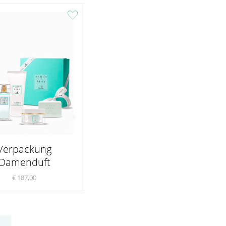
favorite
Verpackung
Damenduft
€ 187,00