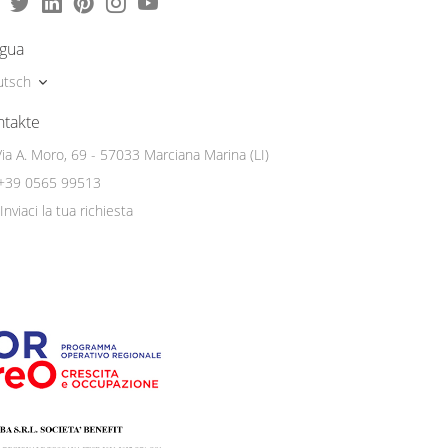
ngua
utsch
ntakte
Via A. Moro, 69 - 57033 Marciana Marina (LI)
+39 0565 99513
Inviaci la tua richiesta