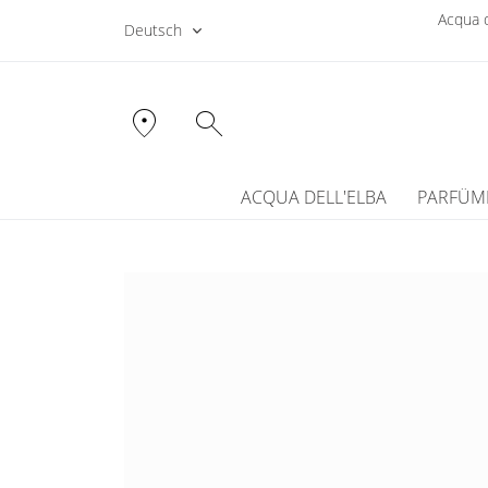
Acqua d
Deutsch
location_on
search
ACQUA DELL'ELBA
PARFÜM