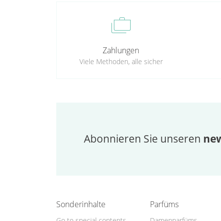
cases
Zahlungen
Viele Methoden, alle sicher
Abonnieren Sie unseren
new
Sonderinhalte
Parfüms
Go to special contents
Damenparfüms