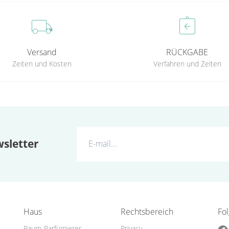
local_shipping
assignment_return
Versand
RÜCKGABE
Zeiten und Kosten
Verfahren und Zeiten
sletter
Haus
Rechtsbereich
Fo
Raum-Parfümierer
Privacy