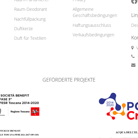
Raum-Deodorant
Allgemeine
Li
Geschäftsbedingungen
Nachfüllpackung
Haftungsausschluss
De
Duftkerze
Verkaufsbedingungen
Ko
Duft für Textilien
GEFÖRDERTE PROJEKTE