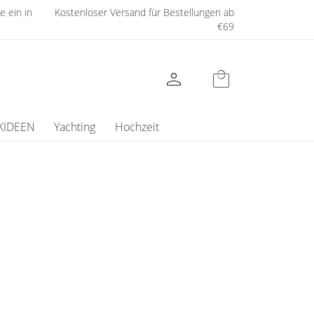
e ein in
Kostenloser Versand für Bestellungen ab
€69
person
local_mall
KIDEEN
Yachting
Hochzeit