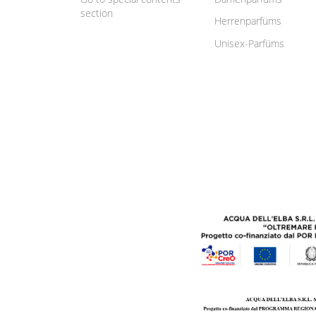
section
Herrenparfüms
Unisex-Parfüms