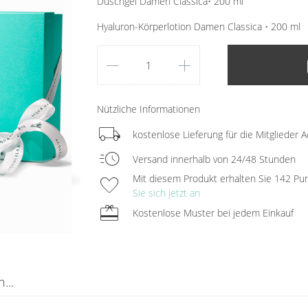
Duschgel Damen Classica• 200 ml
Hyaluron-Körperlotion Damen Classica • 200 ml
remove
add
lo
Nützliche Informationen
local_shipping
kostenlose Lieferung für die Mitglieder A
acute
Versand innerhalb von 24/48 Stunden
favorite
Mit diesem Produkt erhalten Sie 142 Pu
Sie sich jetzt an
redeem
Kostenlose Muster bei jedem Einkauf
...