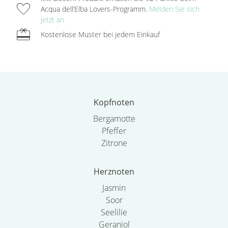
favorite
Acqua dell’Elba Lovers-Programm.
Melden Sie sich
jetzt an
redeem
Kostenlose Muster bei jedem Einkauf
Kopfnoten
Bergamotte
Pfeffer
Zitrone
Herznoten
Jasmin
Soor
Seelilie
Geraniol