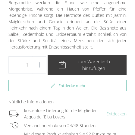
Bergamotte wecken die Sinne wie eine angenehme
Morgenbrise, während ein Hauch von Pfeffer für eine
lebendige Frische sorgt. Die Herznote des Duftes mit Jasmin,
Maiglöckchen und Geranie erinnert an die Süße einer
Heimkehr nach einem Tag in den Wellen. Die Basisnote aus
Salbei, Zedernholz und Erdbeerbaum erzählt schließlich von
der Stärke und Solidität eines Menschen, der sich jeder
Herausforderung mit Entschlossenheit stellt.
remove
add
local_mall
zum Warenkorb
hinzufügen
edit
Entdecke mehr
Nützliche Informationen
local_shipping
kostenlose Lieferung für die Mitglieder
Entdecken
Acqua dell’Elba Lovers.
acute
Versand innerhalb von 24/48 Stunden
Mit diesem Produkt erhalten Sie 92 Punkte beim