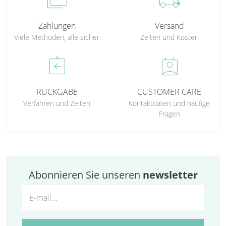
cases
local_shipping
Zahlungen
Versand
Viele Methoden, alle sicher
Zeiten und Kosten
assignment_return
perm_contact_calendar
RÜCKGABE
CUSTOMER CARE
Verfahren und Zeiten
Kontaktdaten und häufige
Fragen
Abonnieren Sie unseren
newsletter