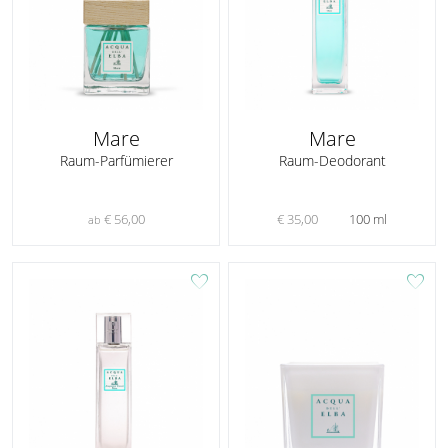
Mare
Mare
Raum-Parfümierer
Raum-Deodorant
€ 56,00
€ 35,00
100 ml
ab
favorite
favorite