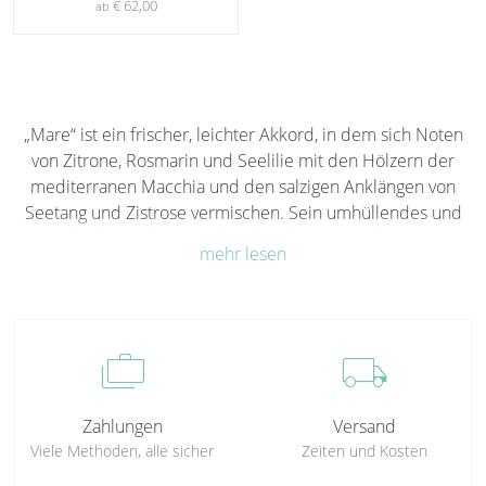
€ 62,00
ab
„Mare“ ist ein frischer, leichter Akkord, in dem sich Noten
von Zitrone, Rosmarin und Seelilie mit den Hölzern der
mediterranen Macchia und den salzigen Anklängen von
Seetang und Zistrose vermischen. Sein umhüllendes und
entschiedenes Bouquet bewahrt die warme Umarmung
mehr lesen
der Sonne an der Mittelmeerküste und bringt sie in jede
Umgebung, um jeden Tag die reinste Essenz des Meeres
und der umliegenden Landschaften einzuatmen.
cases
local_shipping
Zahlungen
Versand
Viele Methoden, alle sicher
Zeiten und Kosten