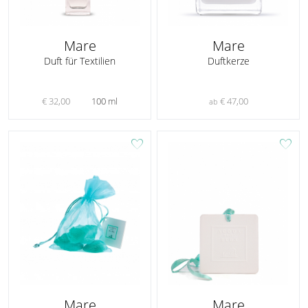
Mare
Mare
Duft für Textilien
Duftkerze
€ 32,00
100 ml
€ 47,00
ab
favorite
favorite
Mare
Mare