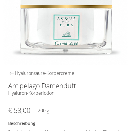
arrow_left_alt
Hyaluronsäure-Körpercreme
Arcipelago Damenduft
Hyaluron-Körperlotion
€ 53,00
|
200 g
Beschreibung