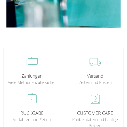
cases
local_shipping
Zahlungen
Versand
Viele Methoden, alle sicher
Zeiten und Kosten
assignment_return
perm_contact_calendar
RÜCKGABE
CUSTOMER CARE
Verfahren und Zeiten
Kontaktdaten und häufige
Fragen