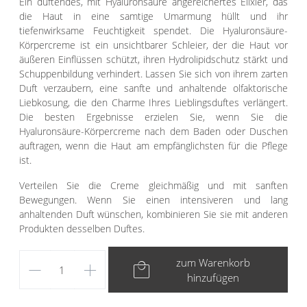
Ein duftendes, mit Hyaluronsäure angereichertes Elixier, das
die Haut in eine samtige Umarmung hüllt und ihr
tiefenwirksame Feuchtigkeit spendet. Die Hyaluronsäure-
Körpercreme ist ein unsichtbarer Schleier, der die Haut vor
äußeren Einflüssen schützt, ihren Hydrolipidschutz stärkt und
Schuppenbildung verhindert. Lassen Sie sich von ihrem zarten
Duft verzaubern, eine sanfte und anhaltende olfaktorische
Liebkosung, die den Charme Ihres Lieblingsduftes verlängert.
Die besten Ergebnisse erzielen Sie, wenn Sie die
Hyaluronsäure-Körpercreme nach dem Baden oder Duschen
auftragen, wenn die Haut am empfänglichsten für die Pflege
ist.
Verteilen Sie die Creme gleichmäßig und mit sanften
Bewegungen. Wenn Sie einen intensiveren und lang
anhaltenden Duft wünschen, kombinieren Sie sie mit anderen
Produkten desselben Duftes.
remove
add
local_mall
zum Warenkorb
hinzufügen