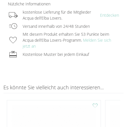
Nützliche Informationen
local_shipping
kostenlose Lieferung für die Mitglieder
Entdecken
Acqua dell’Elba Lovers.
acute
Versand innerhalb von 24/48 Stunden
Mit diesem Produkt erhalten Sie 53 Punkte beim
favorite
Acqua dell’Elba Lovers-Programm.
Melden Sie sich
jetzt an
redeem
Kostenlose Muster bei jedem Einkauf
Es könnte Sie vielleicht auch interessieren...
favorite