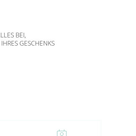
LLES BEI,
 IHRES GESCHENKS
perm_contact_calendar