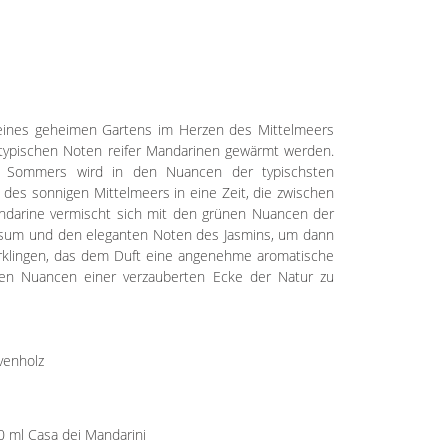
ines geheimen Gartens im Herzen des Mittelmeers
n typischen Noten reifer Mandarinen gewärmt werden.
s Sommers wird in den Nuancen der typischsten
 des sonnigen Mittelmeers in eine Zeit, die zwischen
Mandarine vermischt sich mit den grünen Nuancen der
hrysum und den eleganten Noten des Jasmins, um dann
verklingen, das dem Duft eine angenehme aromatische
den Nuancen einer verzauberten Ecke der Natur zu
venholz
0 ml Casa dei Mandarini