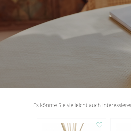
Es könnte Sie vielleicht auch interessieren
favorite