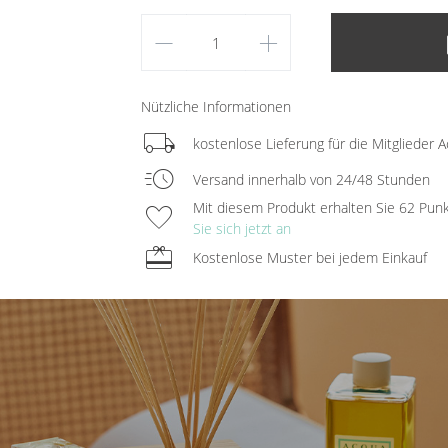
remove
add
lo
Nützliche Informationen
local_shipping
kostenlose Lieferung für die Mitglieder A
acute
Versand innerhalb von 24/48 Stunden
favorite
Mit diesem Produkt erhalten Sie 62 Pun
Sie sich jetzt an
redeem
Kostenlose Muster bei jedem Einkauf