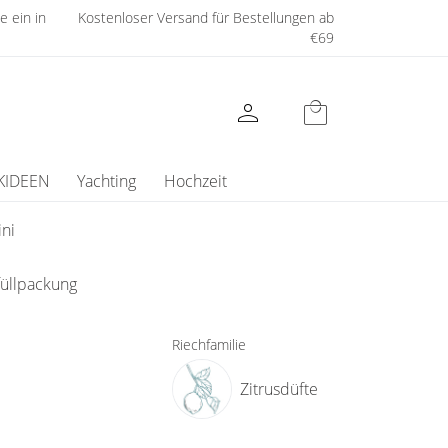
e ein in
Kostenloser Versand für Bestellungen ab
€69
person
local_mall
KIDEEN
Yachting
Hochzeit
ni
üllpackung
Riechfamilie
Zitrusdüfte