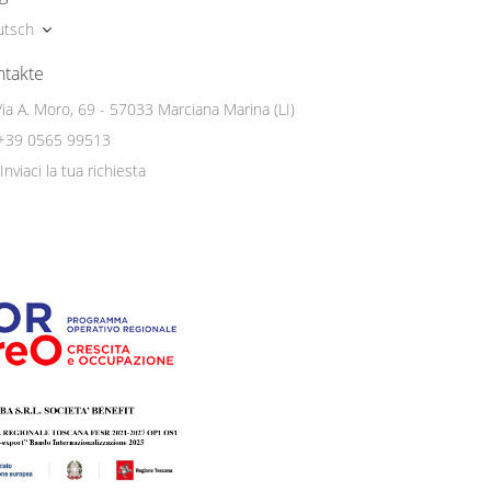
utsch
ntakte
Via A. Moro, 69 - 57033 Marciana Marina (LI)
+39 0565 99513
Inviaci la tua richiesta