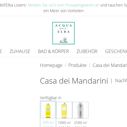
ell’Elba Lovers:
Melden Sie sich zum Treueprogramm an
und tauchen Si
ein Meer von Vorteilen
E
ZUHAUSE
BAD & KÖRPER
ZUBEHÖR
GESCHEN
Homepage
Produkte
Casa dei Mandari
Casa dei Mandarini
|
Nachf
Verfügbar in
500 ml
1000 ml
2500 ml