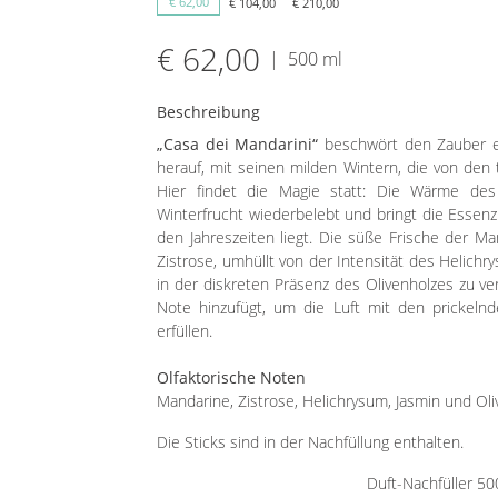
€ 62,00
€ 104,00
€ 210,00
€ 62,00
|
500 ml
Beschreibung
„Casa dei Mandarini“
beschwört den Zauber e
herauf, mit seinen milden Wintern, die von de
Hier findet die Magie statt: Die Wärme de
Winterfrucht wiederbelebt und bringt die Essenz
den Jahreszeiten liegt. Die süße Frische der 
Zistrose, umhüllt von der Intensität des Helic
in der diskreten Präsenz des Olivenholzes zu 
Note hinzufügt, um die Luft mit den prickeln
erfüllen.
Olfaktorische Noten
Mandarine, Zistrose, Helichrysum, Jasmin und Oli
Die Sticks sind in der Nachfüllung enthalten.
Duft-Nachfüller 50