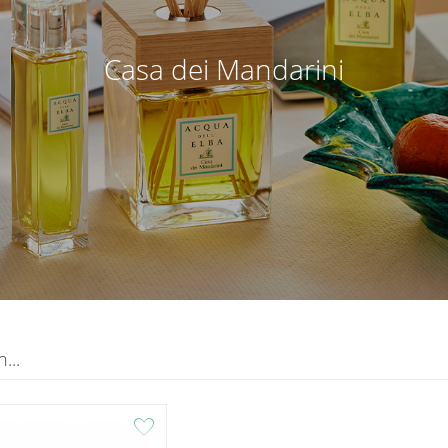
Casa dei Mandarini
...
favorite