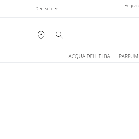
Acqua d
Deutsch
location_on
search
ACQUA DELL'ELBA
PARFÜM