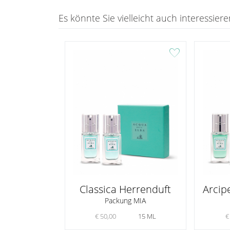
Es könnte Sie vielleicht auch interessieren
favorite
Classica Herrenduft
Arcip
Packung MIA
€ 50,00
15 ML
€