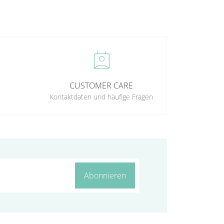
perm_contact_calendar
CUSTOMER CARE
Kontaktdaten und häufige Fragen
Abonnieren