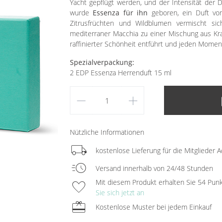
Yacht gepflügt werden, und der Intensität der 
wurde
Essenza für ihn
geboren, ein Duft von 
Zitrusfrüchten und Wildblumen vermischt s
mediterraner Macchia zu einer Mischung aus Kra
raffinierter Schönheit entführt und jeden Momen
Spezialverpackung:
2 EDP Essenza Herrenduft 15 ml
remove
add
lo
Nützliche Informationen
local_shipping
kostenlose Lieferung für die Mitglieder A
acute
Versand innerhalb von 24/48 Stunden
favorite
Mit diesem Produkt erhalten Sie 54 Pun
Sie sich jetzt an
redeem
Kostenlose Muster bei jedem Einkauf