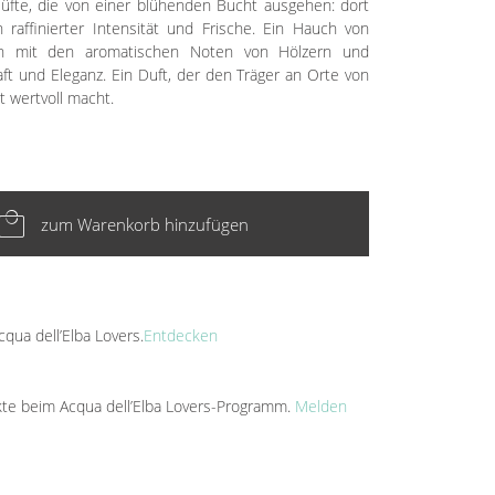
Düfte, die von einer blühenden Bucht ausgehen: dort
raffinierter Intensität und Frische. Ein Hauch von
ich mit den aromatischen Noten von Hölzern und
ft und Eleganz. Ein Duft, der den Träger an Orte von
t wertvoll macht.
cal_mall
zum Warenkorb hinzufügen
cqua dell’Elba Lovers.
Entdecken
kte beim Acqua dell’Elba Lovers-Programm.
Melden