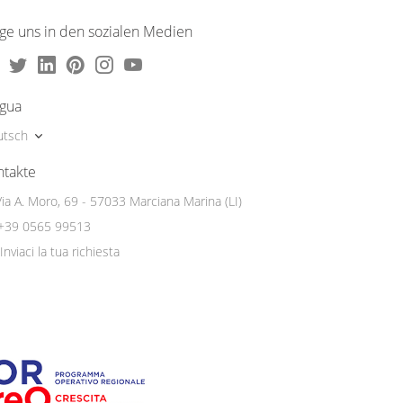
lge uns in den sozialen Medien
ngua
utsch
ntakte
Via A. Moro, 69 - 57033 Marciana Marina (LI)
+39 0565 99513
Inviaci la tua richiesta