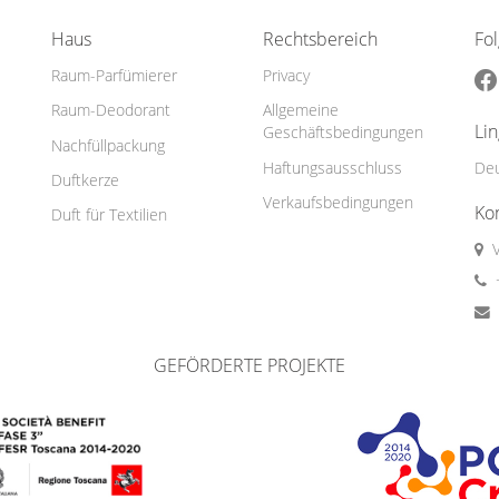
Haus
Rechtsbereich
Fo
Raum-Parfümierer
Privacy
Raum-Deodorant
Allgemeine
Li
Geschäftsbedingungen
Nachfüllpackung
Haftungsausschluss
De
Duftkerze
Verkaufsbedingungen
Ko
Duft für Textilien
GEFÖRDERTE PROJEKTE