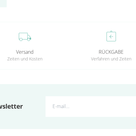
local_shipping
assignment_return
Versand
RÜCKGABE
Zeiten und Kosten
Verfahren und Zeiten
sletter