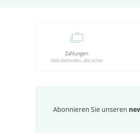
cases
Zahlungen
Viele Methoden, alle sicher
Abonnieren Sie unseren
new