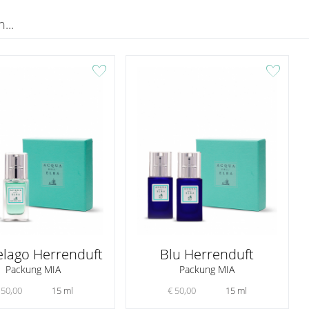
...
favorite
favorite
elago Herrenduft
Blu Herrenduft
Packung MIA
Packung MIA
 50,00
15 ml
€ 50,00
15 ml