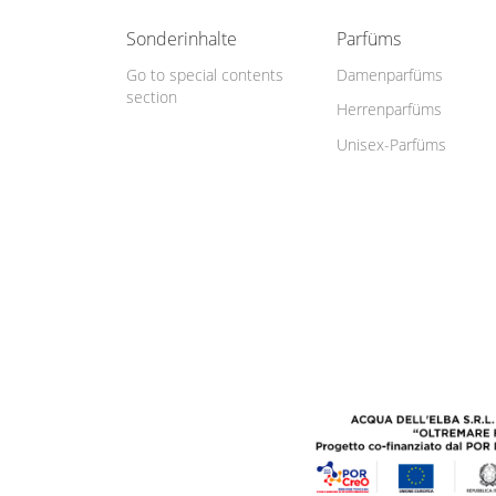
Sonderinhalte
Parfüms
Go to special contents
Damenparfüms
section
Herrenparfüms
Unisex-Parfüms