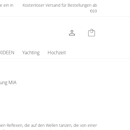
e ein in
Kostenloser Versand für Bestellungen ab
€69
person
local_mall
KIDEEN
Yachting
Hochzeit
ung MIA
n Reflexen, die auf den Wellen tanzen, die von einer