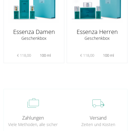
Essenza Damen
Essenza Herren
Geschenkbox
Geschenkbox
€ 118,00
100 ml
€ 118,00
100 ml
cases
local_shipping
Zahlungen
Versand
Viele Methoden, alle sicher
Zeiten und Kosten