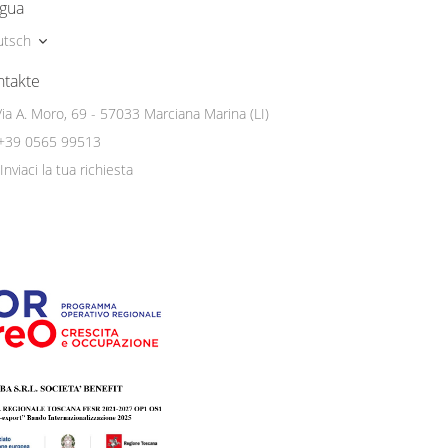
ngua
utsch
ntakte
Via A. Moro, 69 - 57033 Marciana Marina (LI)
+39 0565 99513
Inviaci la tua richiesta