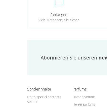
cases
Zahlungen
Viele Methoden, alle sicher
Abonnieren Sie unseren
new
Sonderinhalte
Parfüms
Go to special contents
Damenparfüms
section
Herrenparfüms