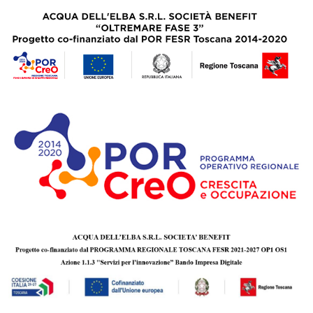
Nachfüllpack ist ein neues Kapitel auf Ihrer Reise durch die
wunderbare Welt der mediterranen Düfte; eine
Gelegenheit, diese sinnliche Erfahrung zu erneuern und zu
verlängern und sie über die Zeit zu bewahren. Eine
Möglichkeit, die Atmosphäre weiter zu erleben, und eine
Geste des Umweltschutzes: Indem Sie Ihren Parfümierer
bewahren und seine Lebensdauer mit Acqua dell'Elba-
Nachfüllungen verlängern, reduzieren Sie den Abfall und
tragen aktiv zum Schutz der natürlichen Schönheit des
Mittelmeers bei.