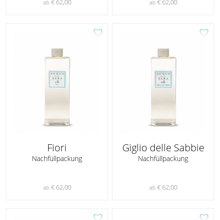
€ 62,00
€ 62,00
ab
ab
favorite
favorite
Fiori
Giglio delle Sabbie
Nachfüllpackung
Nachfüllpackung
€ 62,00
€ 62,00
ab
ab
favorite
favorite