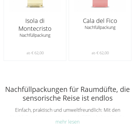
Isola di
Cala del Fico
Montecristo
Nachfüllpackung
Nachfüllpackung
€ 62,00
€ 62,00
ab
ab
Nachfüllpackungen für Raumdüfte, die
sensorische Reise ist endlos
Einfach, praktisch und umweltfreundlich: Mit den
Nachfüllpackungen von Acqua dell'Elba halten Sie die
mehr lesen
mediterrane Atmosphäre in jedem Raum lebendig, Tag für
Tag. Ihre Reise durch die Schatten sonniger Küsten, Wälder