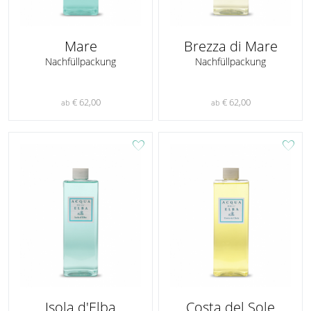
Mare
Brezza di Mare
Nachfüllpackung
Nachfüllpackung
€ 62,00
€ 62,00
ab
ab
favorite
favorite
Isola d'Elba
Costa del Sole