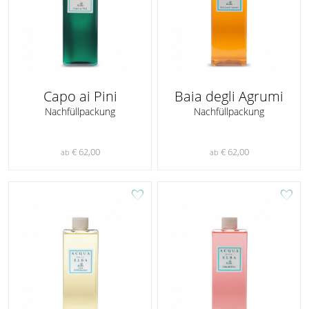
Capo ai Pini
Baia degli Agrumi
Nachfüllpackung
Nachfüllpackung
€ 62,00
€ 62,00
ab
ab
favorite
favorite