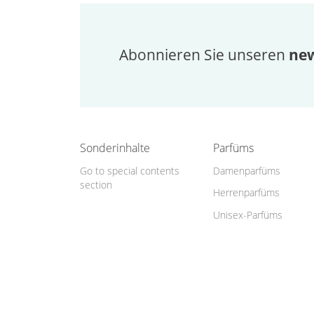
Abonnieren Sie unseren
new
Sonderinhalte
Parfüms
Go to special contents
Damenparfüms
section
Herrenparfüms
Unisex-Parfüms