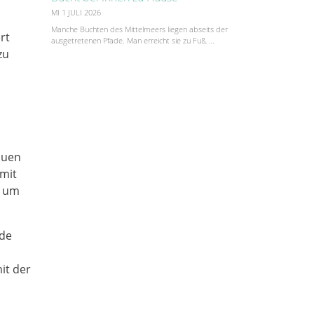
MI 1 JULI 2026
Manche Buchten des Mittelmeers liegen abseits der
rt
ausgetretenen Pfade. Man erreicht sie zu Fuß, …
zu
auen
 mit
, um
 de
it der