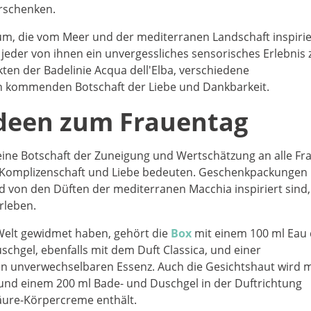
erschenken.
rsum, die vom Meer und der mediterranen Landschaft inspirie
 jeder von ihnen ein unvergessliches sensorisches Erlebnis 
ten der Badelinie Acqua dell'Elba, verschiedene
n kommenden Botschaft der Liebe und Dankbarkeit.
deen zum Frauentag
 eine Botschaft der Zuneigung und Wertschätzung an alle Fr
t, Komplizenschaft und Liebe bedeuten. Geschenkpackungen
nd von den Düften der mediterranen Macchia inspiriert sind
rleben.
 Welt gewidmet haben, gehört die
Box
mit einem 100 ml Eau
chgel, ebenfalls mit dem Duft Classica, und einer
n unverwechselbaren Essenz. Auch die Gesichtshaut wird m
und einem 200 ml Bade- und Duschgel in der Duftrichtung
äure-Körpercreme enthält.