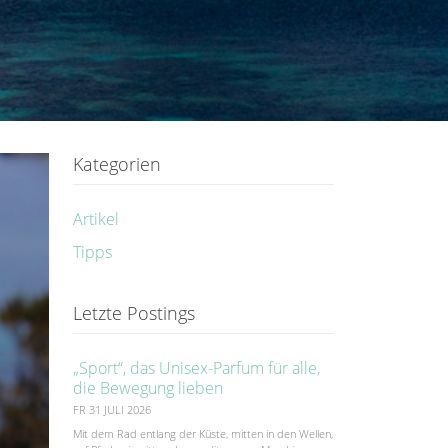
Kategorien
Artikel
Tipps
Letzte Postings
„Sport“, das Unisex-Parfum für alle,
die Bewegung lieben
FR 31 JULI 2026
Mit dem Rad entlang der Küste, mitten in den Wellen,