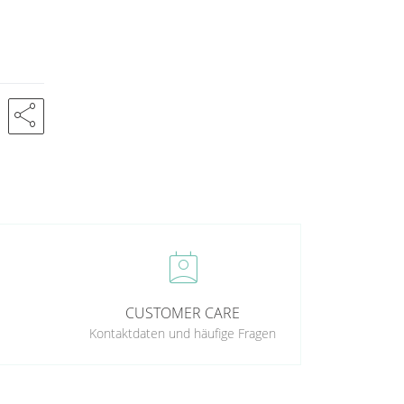
share
perm_contact_calendar
CUSTOMER CARE
Kontaktdaten und häufige Fragen