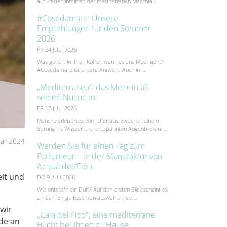
auf Pfaden inmitten der mediterranen Macchia …
#Cosedamare: Unsere
Empfehlungen für den Sommer
2026
FR 24 JULI 2026
Was gehört in Ihren Koffer, wenn es ans Meer geht?
#Cosedamare ist unsere Antwort. Auch in …
„Mediterranea“: das Meer in all
seinen Nuancen
FR 17 JULI 2026
Manche erleben es vom Ufer aus, zwischen einem
Sprung ins Wasser und entspannten Augenblicken. …
ar 2024
Werden Sie für einen Tag zum
Parfümeur – in der Manufaktur von
Acqua dell’Elba
eit und
DO 9 JULI 2026
Wie entsteht ein Duft? Auf den ersten Blick scheint es
einfach: Einige Essenzen auswählen, sie …
wir
„Cala del Fico", eine mediterrane
ude an
Bucht bei Ihnen zu Hause