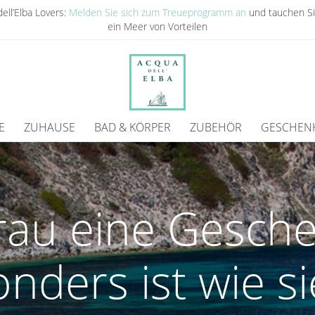
ell’Elba Lovers:
Melden Sie sich zum Treueprogramm an
und tauchen Si
ein Meer von Vorteilen
E
ZUHAUSE
BAD & KÖRPER
ZUBEHÖR
GESCHEN
Frau eine Gesche
nders ist wie si