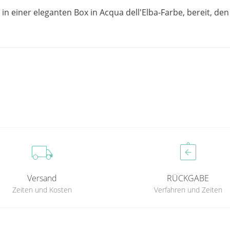
in einer eleganten Box in Acqua dell'Elba-Farbe, bereit, den
local_shipping
assignment_return
Versand
RÜCKGABE
Zeiten und Kosten
Verfahren und Zeiten