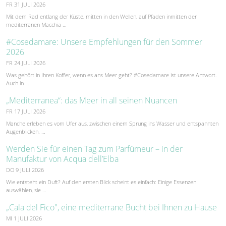
FR 31 JULI 2026
Mit dem Rad entlang der Küste, mitten in den Wellen, auf Pfaden inmitten der
mediterranen Macchia …
#Cosedamare: Unsere Empfehlungen für den Sommer
2026
FR 24 JULI 2026
Was gehört in Ihren Koffer, wenn es ans Meer geht? #Cosedamare ist unsere Antwort.
Auch in …
„Mediterranea“: das Meer in all seinen Nuancen
FR 17 JULI 2026
Manche erleben es vom Ufer aus, zwischen einem Sprung ins Wasser und entspannten
Augenblicken. …
Werden Sie für einen Tag zum Parfümeur – in der
Manufaktur von Acqua dell’Elba
DO 9 JULI 2026
Wie entsteht ein Duft? Auf den ersten Blick scheint es einfach: Einige Essenzen
auswählen, sie …
„Cala del Fico", eine mediterrane Bucht bei Ihnen zu Hause
MI 1 JULI 2026