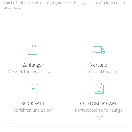
Manche Buchten des Mittelmeers liegen abseits der ausgetretenen Pfade. Man erreicht
sie zu Fuß, …
cases
local_shipping
Zahlungen
Versand
Viele Methoden, alle sicher
Zeiten und Kosten
assignment_return
perm_contact_calendar
RÜCKGABE
CUSTOMER CARE
Verfahren und Zeiten
Kontaktdaten und häufige
Fragen