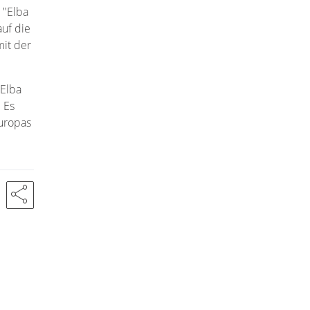
 "Elba
uf die
mit der
'Elba
 Es
Europas
share