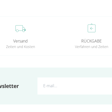
local_shipping
assignment_return
Versand
RÜCKGABE
Zeiten und Kosten
Verfahren und Zeiten
sletter