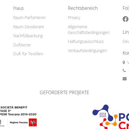
Haus
Rechtsbereich
Fo
Raum-Parfümierer
Privacy
Raum-Deodorant
Allgemeine
Li
Geschäftsbedingungen
Nachfüllpackung
Haftungsausschluss
De
Duftkerze
Verkaufsbedingungen
Ko
Duft für Textilien
GEFÖRDERTE PROJEKTE