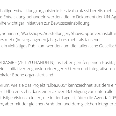
chhaltige Entwicklung) organisierte Festival umfasst bereits mehr 
altige Entwicklung behandeln werden, die im Dokument der UN-A
ihe wichtiger Initiativen zur Bewusstseinsbildung.
n, Seminare, Workshops, Ausstellungen, Shows, Sportveranstaltu
es mehr (im vergangenen Jahr gab es mehr als tausend
 ein vielfältiges Publikum wenden, um die italienische Gesellsc
RADIAGIRE (ZEIT ZU HANDELN) ins Leben gerufen, einen Hashtag
ielt, Initiativen zugunsten einer gerechteren und integrativeren
 lokaler Ebene organisiert sind.
rium, wie sie das Projekt "Elba2035" kennzeichnet, aus dem ei
el Elba entsteht, dank einer aktiven Beteiligung von unten aller
gfristige Vision zu teilen, die in der Lage ist, über die Agenda 20
fen, aber mit der gleichen Ambition und dem gleichen integriert