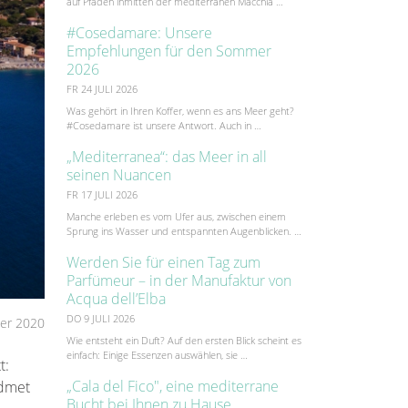
auf Pfaden inmitten der mediterranen Macchia …
#Cosedamare: Unsere
Empfehlungen für den Sommer
2026
FR 24 JULI 2026
Was gehört in Ihren Koffer, wenn es ans Meer geht?
#Cosedamare ist unsere Antwort. Auch in …
„Mediterranea“: das Meer in all
seinen Nuancen
FR 17 JULI 2026
Manche erleben es vom Ufer aus, zwischen einem
Sprung ins Wasser und entspannten Augenblicken. …
Werden Sie für einen Tag zum
Parfümeur – in der Manufaktur von
Acqua dell’Elba
DO 9 JULI 2026
er 2020
Wie entsteht ein Duft? Auf den ersten Blick scheint es
einfach: Einige Essenzen auswählen, sie …
t:
„Cala del Fico", eine mediterrane
idmet
Bucht bei Ihnen zu Hause