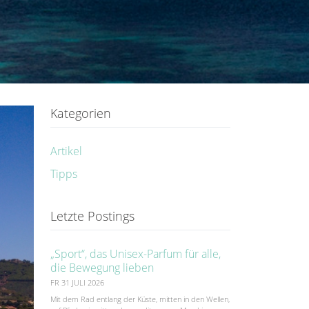
Kategorien
Artikel
Tipps
Letzte Postings
„Sport“, das Unisex-Parfum für alle,
die Bewegung lieben
FR 31 JULI 2026
Mit dem Rad entlang der Küste, mitten in den Wellen,