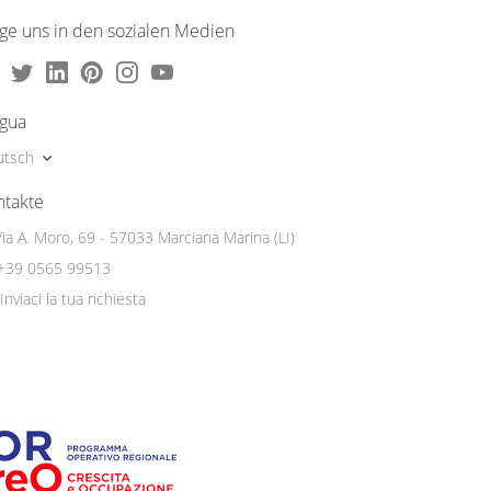
lge uns in den sozialen Medien
ngua
utsch
ntakte
Via A. Moro, 69 - 57033 Marciana Marina (LI)
+39 0565 99513
Inviaci la tua richiesta