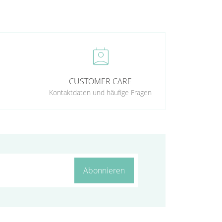
perm_contact_calendar
CUSTOMER CARE
Kontaktdaten und häufige Fragen
Abonnieren