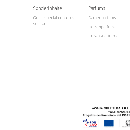
Sonderinhalte
Parfüms
Go to special contents
Damenparfüms
section
Herrenparfüms
Unisex-Parfüms