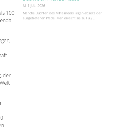
MI 1 JULI 2026
als 100
Manche Buchten des Mittelmeers liegen abseits der
ausgetretenen Pfade. Man erreicht sie zu Fuß, …
genda
ngen,
haft
, der
 Welt
n
30
en