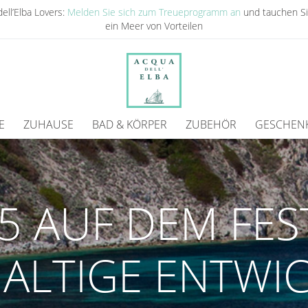
ell’Elba Lovers:
Melden Sie sich zum Treueprogramm an
und tauchen Si
ein Meer von Vorteilen
E
ZUHAUSE
BAD & KÖRPER
ZUBEHÖR
GESCHEN
5 AUF DEM FES
ALTIGE ENTWI