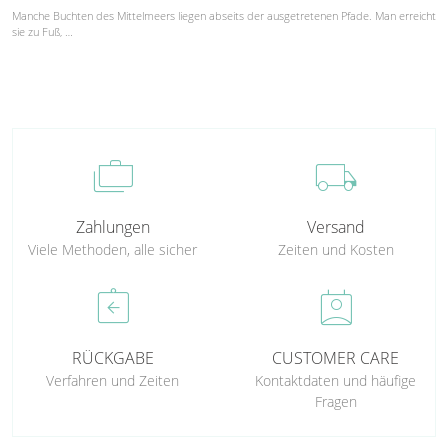
Manche Buchten des Mittelmeers liegen abseits der ausgetretenen Pfade. Man erreicht
sie zu Fuß, …
cases
local_shipping
Zahlungen
Versand
Viele Methoden, alle sicher
Zeiten und Kosten
assignment_return
perm_contact_calendar
RÜCKGABE
CUSTOMER CARE
Verfahren und Zeiten
Kontaktdaten und häufige
Fragen