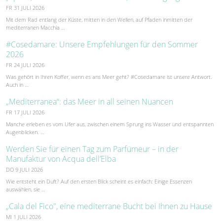
FR 31 JULI 2026
Mit dem Rad entlang der Küste, mitten in den Wellen, auf Pfaden inmitten der
mediterranen Macchia …
#Cosedamare: Unsere Empfehlungen für den Sommer
2026
FR 24 JULI 2026
Was gehört in Ihren Koffer, wenn es ans Meer geht? #Cosedamare ist unsere Antwort.
Auch in …
„Mediterranea“: das Meer in all seinen Nuancen
FR 17 JULI 2026
Manche erleben es vom Ufer aus, zwischen einem Sprung ins Wasser und entspannten
Augenblicken. …
Werden Sie für einen Tag zum Parfümeur – in der
Manufaktur von Acqua dell’Elba
DO 9 JULI 2026
Wie entsteht ein Duft? Auf den ersten Blick scheint es einfach: Einige Essenzen
auswählen, sie …
„Cala del Fico", eine mediterrane Bucht bei Ihnen zu Hause
MI 1 JULI 2026