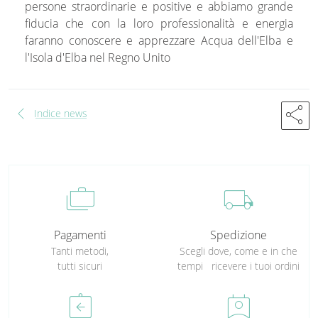
persone straordinarie e positive e abbiamo grande
fiducia che con la loro professionalità e energia
faranno conoscere e apprezzare Acqua dell'Elba e
l'Isola d'Elba nel Regno Unito
chevron_left
share
Indice news
cases
local_shipping
Pagamenti
Spedizione
Tanti metodi,
Scegli dove, come e in che
tutti sicuri
tempi ricevere i tuoi ordini
assignment_return
perm_contact_calendar