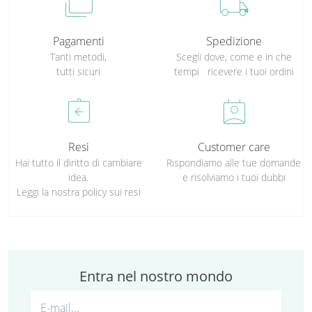
cases
local_shipping
Pagamenti
Spedizione
Tanti metodi,
Scegli dove, come e in che
tutti sicuri
tempi ricevere i tuoi ordini
assignment_return
perm_contact_calendar
Resi
Customer care
Hai tutto il diritto di cambiare
Rispondiamo alle tue domande
idea.
e risolviamo i tuoi dubbi
Leggi la nostra policy sui resi
Entra nel nostro mondo