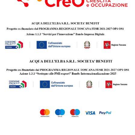
Copyright © 2010 - 2026 Acqua dell’Elba s.r.l. Società Benefit | P.IVA
01342420492