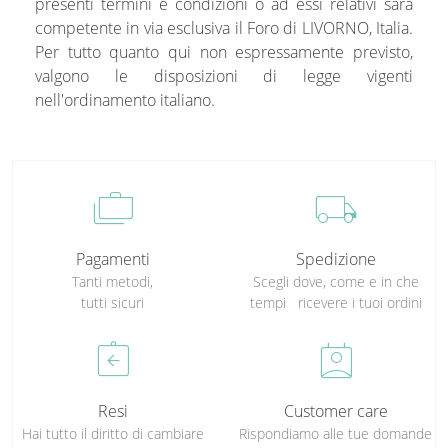
presenti termini e condizioni o ad essi relativi sarà
competente in via esclusiva il Foro di LIVORNO, Italia.
Per tutto quanto qui non espressamente previsto,
valgono le disposizioni di legge vigenti
nell'ordinamento italiano.
cases
local_shipping
Pagamenti
Spedizione
Tanti metodi,
Scegli dove, come e in che
tutti sicuri
tempi ricevere i tuoi ordini
assignment_return
perm_contact_calendar
Resi
Customer care
Hai tutto il diritto di cambiare
Rispondiamo alle tue domande