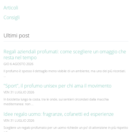
Articoli
Consigli
Ultimi post
Regali aziendali profumati: come scegliere un omaggio che
resta nel tempo
GIO 6 AGOSTO 2026
Il profumo è spesso il dettaglio meno visibile di un ambiente, ma uno dei più ricordati.
…
"Sport", il profumo unisex per chi ama il movimento
VEN 31 LUGLIO 2026
In bicicletta lungo la costa, tra le onde, sui sentieri circondati dalla macchia
mediterranea: non …
Idee regalo uomo: fragranze, cofanetti ed esperienze
VEN 31 LUGLIO 2026
Scegliere un regalo profumato per un uomo richiede un po’ di attenzione in più rispetto