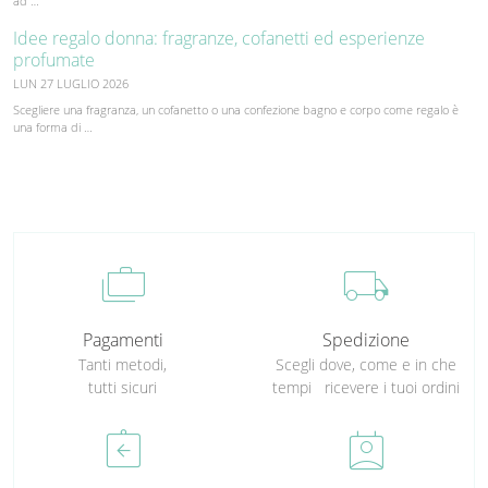
ad …
Idee regalo donna: fragranze, cofanetti ed esperienze
profumate
LUN 27 LUGLIO 2026
Scegliere una fragranza, un cofanetto o una confezione bagno e corpo come regalo è
una forma di …
cases
local_shipping
Pagamenti
Spedizione
Tanti metodi,
Scegli dove, come e in che
tutti sicuri
tempi ricevere i tuoi ordini
assignment_return
perm_contact_calendar