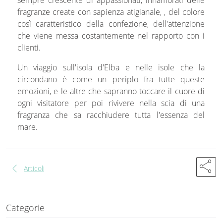
sempre crescente di appassionati, innamorati delle
fragranze create con sapienza atigianale, , del colore
così caratteristico della confezione, dell'attenzione
che viene messa costantemente nel rapporto con i
clienti.
Un viaggio sull'isola d'Elba e nelle isole che la
circondano è come un periplo fra tutte queste
emozioni, e le altre che sapranno toccare il cuore di
ogni visitatore per poi rivivere nella scia di una
fragranza che sa racchiudere tutta l'essenza del
mare.
share
chevron_left
Articoli
Categorie