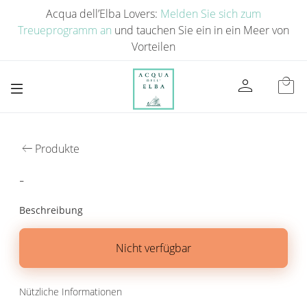
Acqua dell’Elba Lovers:
Melden Sie sich zum
Treueprogramm an
und tauchen Sie ein in ein Meer von
Vorteilen
person
local_mall
arrow_left_alt
Produkte
-
Beschreibung
Nicht verfügbar
Nützliche Informationen