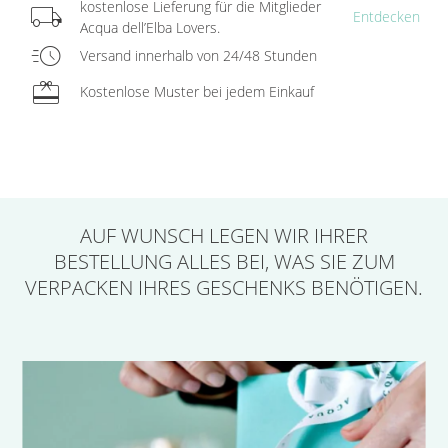
local_shipping
kostenlose Lieferung für die Mitglieder
Entdecken
Acqua dell’Elba Lovers.
acute
Versand innerhalb von 24/48 Stunden
redeem
Kostenlose Muster bei jedem Einkauf
AUF WUNSCH LEGEN
WIR IHRER
BESTELLUNG ALLES BEI,
WAS SIE ZUM
VERPACKEN IHRES GESCHENKS BENÖTIGEN.