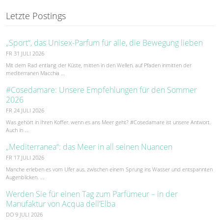
Letzte Postings
„Sport“, das Unisex-Parfum für alle, die Bewegung lieben
FR 31 JULI 2026
Mit dem Rad entlang der Küste, mitten in den Wellen, auf Pfaden inmitten der
mediterranen Macchia …
#Cosedamare: Unsere Empfehlungen für den Sommer
2026
FR 24 JULI 2026
Was gehört in Ihren Koffer, wenn es ans Meer geht? #Cosedamare ist unsere Antwort.
Auch in …
„Mediterranea“: das Meer in all seinen Nuancen
FR 17 JULI 2026
Manche erleben es vom Ufer aus, zwischen einem Sprung ins Wasser und entspannten
Augenblicken. …
Werden Sie für einen Tag zum Parfümeur – in der
Manufaktur von Acqua dell’Elba
DO 9 JULI 2026