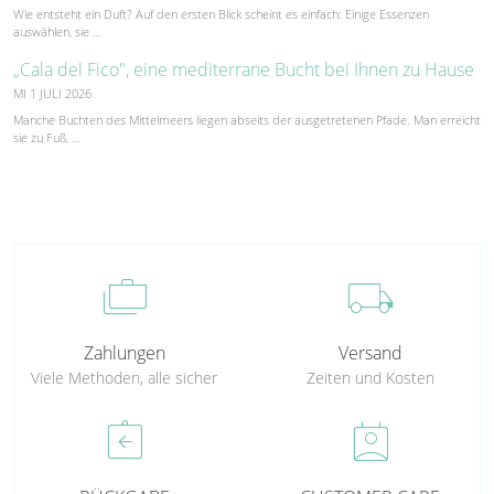
Wie entsteht ein Duft? Auf den ersten Blick scheint es einfach: Einige Essenzen
auswählen, sie …
„Cala del Fico", eine mediterrane Bucht bei Ihnen zu Hause
MI 1 JULI 2026
Manche Buchten des Mittelmeers liegen abseits der ausgetretenen Pfade. Man erreicht
sie zu Fuß, …
cases
local_shipping
Zahlungen
Versand
Viele Methoden, alle sicher
Zeiten und Kosten
assignment_return
perm_contact_calendar