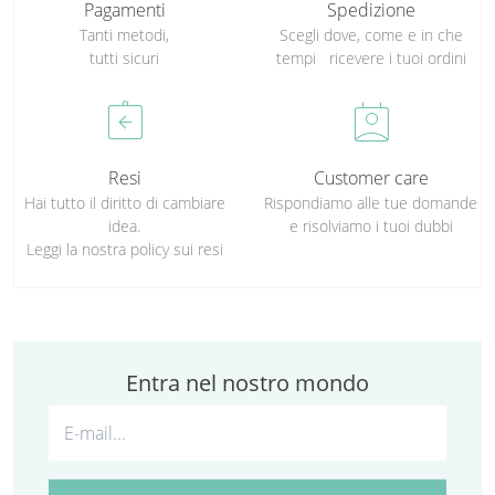
Pagamenti
Spedizione
Tanti metodi,
Scegli dove, come e in che
tutti sicuri
tempi ricevere i tuoi ordini
assignment_return
perm_contact_calendar
Resi
Customer care
Hai tutto il diritto di cambiare
Rispondiamo alle tue domande
idea.
e risolviamo i tuoi dubbi
Leggi la nostra policy sui resi
Entra nel nostro mondo