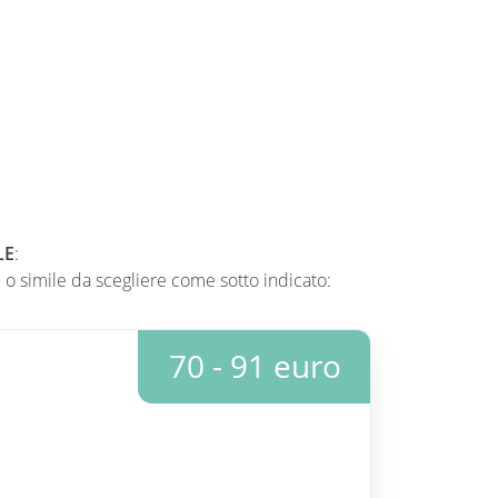
LE
:
 o simile da scegliere come sotto indicato:
70 - 91 euro