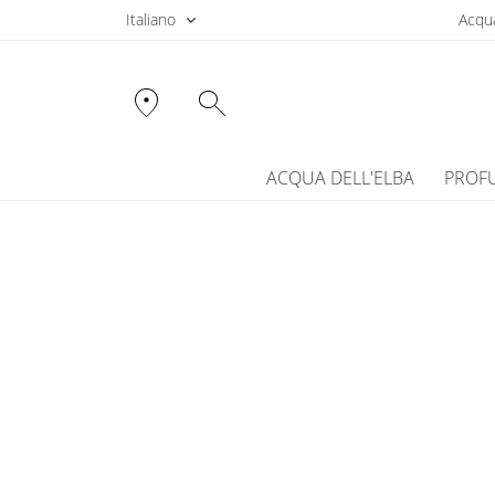
Italiano
Acqua
location_on
search
ACQUA DELL'ELBA
PROF