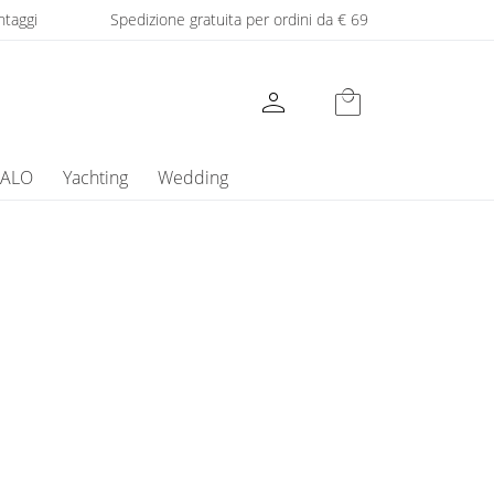
ntaggi
Spedizione gratuita per ordini da € 69
person
local_mall
GALO
Yachting
Wedding