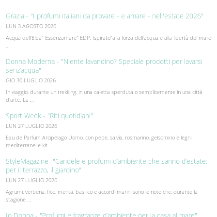
Grazia - "I profumi italiani da provare - e amare - nell'estate 2026"
LUN 3 AGOSTO 2026
Acqua dell'Elba" Essenzamare" EDP. Ispirato"alla forza dell’acqua e alla libertà del mare
…
Donna Moderna - "Niente lavandino? Speciale prodotti per lavarsi
senz’acqua"
GIO 30 LUGLIO 2026
In viaggio, durante un trekking, in una caletta sperduta o semplicemente in una città
d'arte. La …
Sport Week - "Riti quotidiani"
LUN 27 LUGLIO 2026
Eau de Parfum Arcipelago Uomo, con pepe, salvia, rosmarino, gelsomino e legni
mediterranei e kit …
StyleMagazine- "Candele e profumi d’ambiente che sanno d’estate:
per il terrazzo, il giardino"
LUN 27 LUGLIO 2026
Agrumi, verbena, fico, menta, basilico e accordi marini sono le note che, durante la
stagione …
Io Donna - "Profumi e fragranze d’ambiente per la casa al mare"