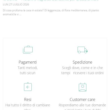
LUN 27 LUGLIO 2026
Di cosa profuma la casa in estate? Di leggerezza, di flora mediterranea, di piante
aromatiche e …
cases
local_shipping
Pagamenti
Spedizione
Tanti metodi,
Scegli dove, come e in che
tutti sicuri
tempi ricevere i tuoi ordini
assignment_return
perm_contact_calendar
Resi
Customer care
Hai tutto il diritto di cambiare
Rispondiamo alle tue domande