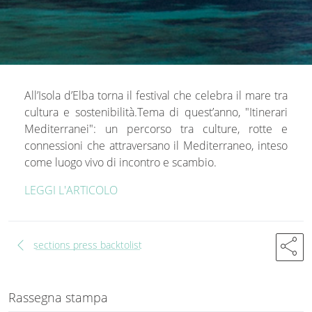
All’Isola d’Elba torna il festival che celebra il mare tra
cultura e sostenibilità.Tema di quest’anno, "Itinerari
Mediterranei": un percorso tra culture, rotte e
connessioni che attraversano il Mediterraneo, inteso
come luogo vivo di incontro e scambio.
LEGGI L'ARTICOLO
chevron_left
share
sections press backtolist
Rassegna stampa