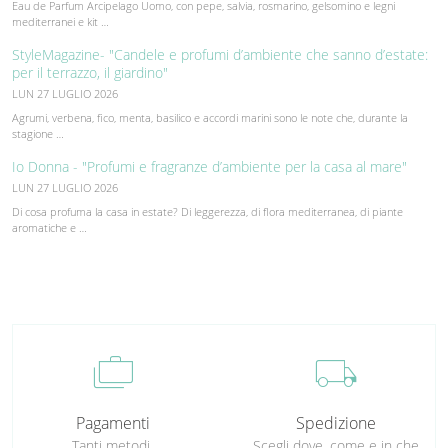
Eau de Parfum Arcipelago Uomo, con pepe, salvia, rosmarino, gelsomino e legni
mediterranei e kit …
StyleMagazine- "Candele e profumi d’ambiente che sanno d’estate:
per il terrazzo, il giardino"
LUN 27 LUGLIO 2026
Agrumi, verbena, fico, menta, basilico e accordi marini sono le note che, durante la
stagione …
Io Donna - "Profumi e fragranze d’ambiente per la casa al mare"
LUN 27 LUGLIO 2026
Di cosa profuma la casa in estate? Di leggerezza, di flora mediterranea, di piante
aromatiche e …
cases
local_shipping
Pagamenti
Spedizione
Tanti metodi,
Scegli dove, come e in che