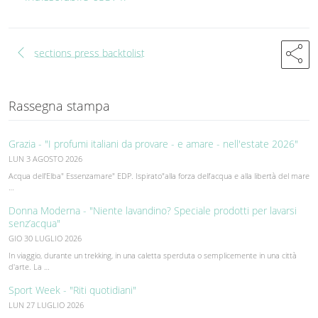
chevron_left
share
sections press backtolist
Rassegna stampa
Grazia - "I profumi italiani da provare - e amare - nell'estate 2026"
LUN 3 AGOSTO 2026
Acqua dell'Elba" Essenzamare" EDP. Ispirato"alla forza dell’acqua e alla libertà del mare
…
Donna Moderna - "Niente lavandino? Speciale prodotti per lavarsi
senz’acqua"
GIO 30 LUGLIO 2026
In viaggio, durante un trekking, in una caletta sperduta o semplicemente in una città
d'arte. La …
Sport Week - "Riti quotidiani"
LUN 27 LUGLIO 2026