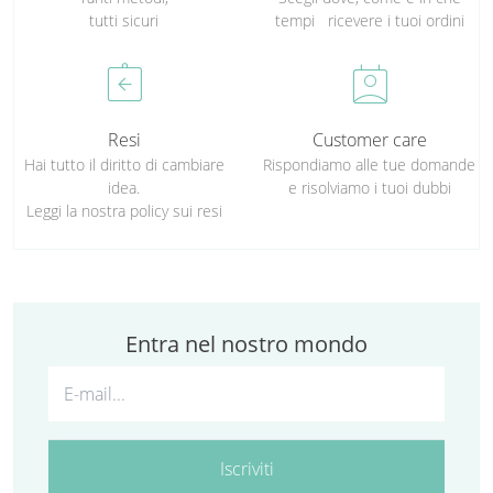
tutti sicuri
tempi ricevere i tuoi ordini
assignment_return
perm_contact_calendar
Resi
Customer care
Hai tutto il diritto di cambiare
Rispondiamo alle tue domande
idea.
e risolviamo i tuoi dubbi
Leggi la nostra policy sui resi
Entra nel nostro mondo
Iscriviti