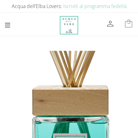
Acqua dell’Elba Lovers:
Iscriviti al programma fedeltà
person
local_mall