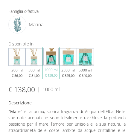
Famiglia olfattiva
Marina
Disponibile in
1000 ml
200 ml
500 ml
2500 ml
5000 ml
€ 138,00
€ 56,00
€ 81,00
€ 325,00
€ 640,00
€ 138,00
|
1000 ml
Descrizione
"Mare"
è la prima, storica fragranza di Acqua dell'Elba. Nelle
sue note acquatiche sono idealmente racchiuse la profonda
passione per il mare, l’amore per un’isola e la sua natura, la
straordinarietà delle coste lambite da acque cristalline e le