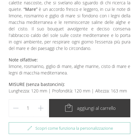
calette nascoste, che si svelano allo sguardo di chi ricerca la
quiete.
“Mare”
è un accordo fresco e leggero, in cui le note di
limone, rosmarino e giglio di mare si fondono con i legni della
macchia mediterranea e le reminiscenze saline delle alghe e
del cisto. Il suo bouquet avvolgente e deciso conserva
l'abbraccio caldo del sole sulle coste mediterranee e lo porta
in ogni ambiente, per respirare ogni giorno l’essenza più pura
del mare e dei paesaggi che lo circondano.
Note olfattive:
limone, rosmarino, giglio di mare, alghe marine, cisto di mare e
legni di macchia mediterranea.
MISURE (senza bastoncini):
Lunghezza: 120 mm | Profondità: 120 mm | Altezza: 163 mm
remove
add
local_mall
aggiungi al carrello
edit
Scopri come funziona la personalizzazione