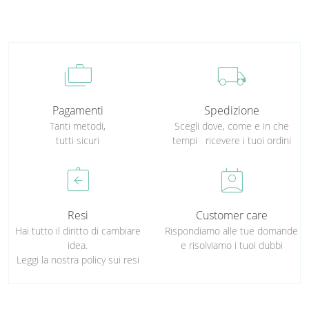
cases
local_shipping
Pagamenti
Spedizione
Tanti metodi,
Scegli dove, come e in che
tutti sicuri
tempi ricevere i tuoi ordini
assignment_return
perm_contact_calendar
Resi
Customer care
Hai tutto il diritto di cambiare
Rispondiamo alle tue domande
idea.
e risolviamo i tuoi dubbi
Leggi la nostra policy sui resi