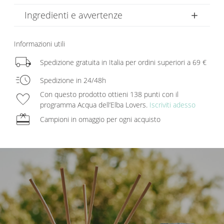
Ingredienti e avvertenze
Informazioni utili
local_shipping
Spedizione gratuita in Italia per ordini superiori a 69 €
acute
Spedizione in 24/48h
favorite
Con questo prodotto ottieni 138 punti con il
programma Acqua dell’Elba Lovers.
Iscriviti adesso
redeem
Campioni in omaggio per ogni acquisto