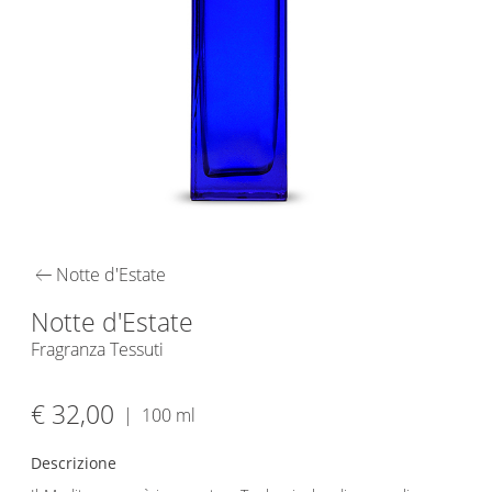
arrow_left_alt
Notte d'Estate
Notte d'Estate
Fragranza Tessuti
€ 32,00
|
100 ml
Descrizione