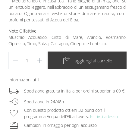
Il Mediterraneo è in casa tua. Tra le pieghe di un maglione, su
un lenzuolo leggero, nell’abbraccio di un asciugamano fresco di
bucato. Ogni trama si veste di storie di mare e natura, con i
profumi per tessuti di Acqua dell’Elba.
Note Olfattive
Muschio Acquatico, Cisto di Mare, Arancio, Rosmarino,
Cipresso, Timo, Salvia, Castagno, Ginepro e Lentisco.
remove
add
local_mall
aggiungi al carrello
Informazioni utili
local_shipping
Spedizione gratuita in Italia per ordini superiori a 69 €
acute
Spedizione in 24/48h
favorite
Con questo prodotto ottieni 32 punti con il
programma Acqua dell’Elba Lovers.
Iscriviti adesso
redeem
Campioni in omaggio per ogni acquisto