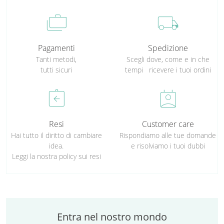
cases
local_shipping
Pagamenti
Spedizione
Tanti metodi,
Scegli dove, come e in che
tutti sicuri
tempi ricevere i tuoi ordini
assignment_return
perm_contact_calendar
Resi
Customer care
Hai tutto il diritto di cambiare
Rispondiamo alle tue domande
idea.
e risolviamo i tuoi dubbi
Leggi la nostra policy sui resi
Entra nel nostro mondo