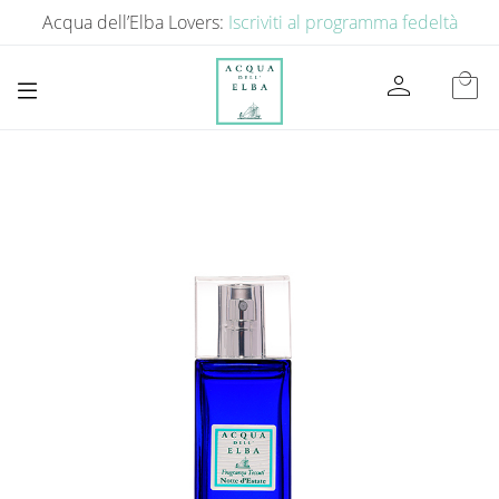
Acqua dell’Elba Lovers:
Iscriviti al programma fedeltà
person
local_mall