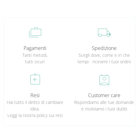
cases
local_shipping
Pagamenti
Spedizione
Tanti metodi,
Scegli dove, come e in che
tutti sicuri
tempi ricevere i tuoi ordini
assignment_return
perm_contact_calendar
Resi
Customer care
Hai tutto il diritto di cambiare
Rispondiamo alle tue domande
idea.
e risolviamo i tuoi dubbi
Leggi la nostra policy sui resi