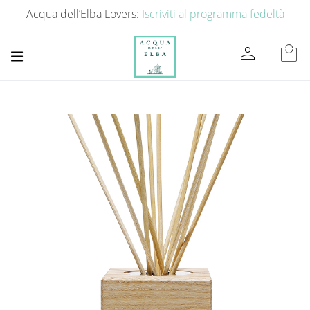
Acqua dell’Elba Lovers:
Iscriviti al programma fedeltà
person
local_mall