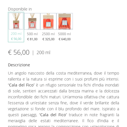
Disponibile in
200 ml
500 ml
2500 ml
5000 ml
€ 56,00
€ 81,00
€ 325,00
€ 640,00
€ 56,00
|
200 ml
Descrizione
Un angolo nascosto della costa mediterranea, dove il tempo
rallenta e la natura si esprime con i suoi profumi più intensi.
“
Cala del Fico
” è un rifugio sensoriale tra fichi d’India inondati
di sole, sentieri accarezzati dalla brezza marina e la dolcezza
inconfondibile dei fichi maturi. Un’armonia olfattiva che cattura
l’essenza di un’estate senza fine, dove il verde brillante della
vegetazione si fonde con il blu profondo del mare. Ispirato a
questi paesaggi, “
Cala del Fico
” traduce in note fragranti la
meraviglia delle estati mediterranee. Il fico d’India e il
pompelmo rosa aprono la composizione con un’esplosione di