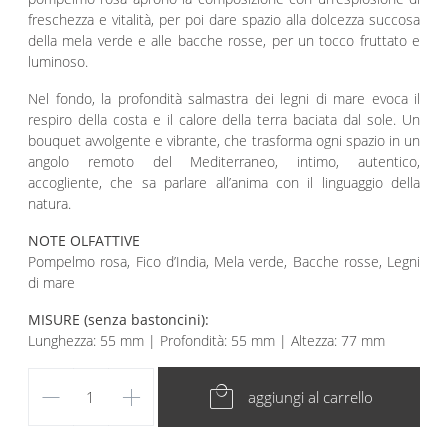
freschezza e vitalità, per poi dare spazio alla dolcezza succosa
della mela verde e alle bacche rosse, per un tocco fruttato e
luminoso.
Nel fondo, la profondità salmastra dei legni di mare evoca il
respiro della costa e il calore della terra baciata dal sole. Un
bouquet avvolgente e vibrante, che trasforma ogni spazio in un
angolo remoto del Mediterraneo, intimo, autentico,
accogliente, che sa parlare all’anima con il linguaggio della
natura.
NOTE OLFATTIVE
Pompelmo rosa, Fico d’India, Mela verde, Bacche rosse, Legni
di mare
MISURE (senza bastoncini):
Lunghezza: 55 mm | Profondità: 55 mm | Altezza: 77 mm
remove
add
local_mall
aggiungi al carrello